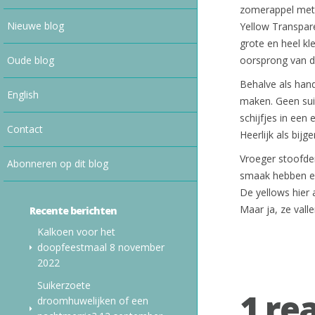
zomerappel met e
Nieuwe blog
Yellow Transparen
grote en heel k
Oude blog
oorsprong van di
Behalve als han
English
maken. Geen sui
schijfjes in een
Contact
Heerlijk als bijg
Vroeger stoofden
Abonneren op dit blog
smaak hebben en
De yellows hier 
Maar ja, ze valle
Recente berichten
Kalkoen voor het
doopfeestmaal
8 november
2022
Suikerzoete
1 re
droomhuwelijken of een