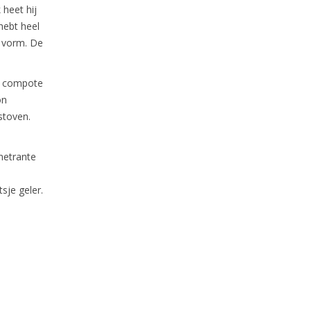
 heet hij
 hebt heel
n vorm. De
en compote
on
stoven.
netrante
sje geler.