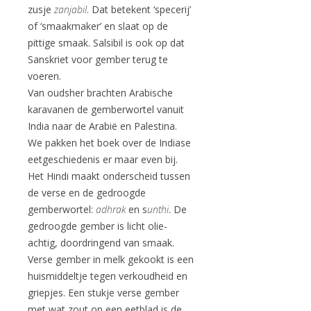
zusje
zanjabil
. Dat betekent ‘specerij’
of ‘smaakmaker’ en slaat op de
pittige smaak. Salsibil is ook op dat
Sanskriet voor gember terug te
voeren.
Van oudsher brachten Arabische
karavanen de gemberwortel vanuit
India naar de Arabië en Palestina.
We pakken het boek over de Indiase
eetgeschiedenis er maar even bij.
Het Hindi maakt onderscheid tussen
de verse en de gedroogde
gemberwortel:
adhrak
en s
unthi
. De
gedroogde gember is licht olie-
achtig, doordringend van smaak.
Verse gember in melk gekookt is een
huismiddeltje tegen verkoudheid en
griepjes. Een stukje verse gember
met wat zout op een eetblad is de