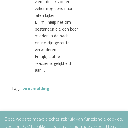
zien), dus ik zou er
zeker nog eens naar
laten kijken.
Bij mij hielp het om
bestanden die een keer
midden in de nacht
online zijn gezet te
verwijderen..
En ajb, laat je
reactiemogelijkheid
aan…
Tags:
virusmelding
Deze website maakt slechts gebruik van functionele cookies.
Door op "Ok" te klikken geeft u aan hiermee akkoord te gaan.