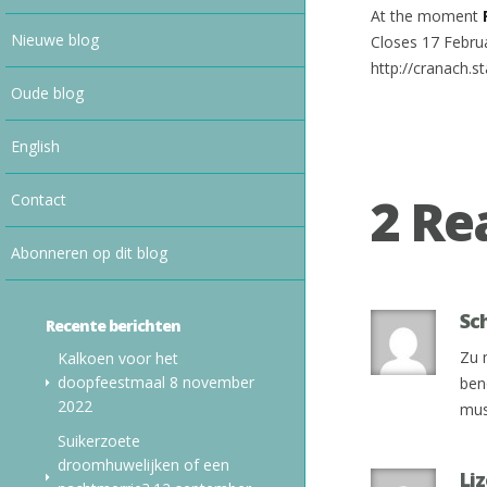
At the moment
Nieuwe blog
Closes 17 Febru
http://cranach.
Oude blog
English
2 Re
Contact
Abonneren op dit blog
Sc
Recente berichten
Zu 
Kalkoen voor het
doopfeestmaal
8 november
ben
2022
mus
Suikerzoete
droomhuwelijken of een
Liz