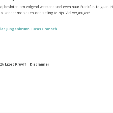
wij besloten om volgend weekend snel even naar Frankfurt te gaan. He
 bijzonder mooie tentoonstelling te zijn! Viel vergnugen!
zier Jungenbrunn Lucas Cranach
026
Lizet Kruyff
|
Disclaimer