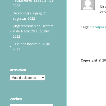
nachtmerrie?
12 september
2022
En 
een
De koningin is jarig!
31
augustus 2022
Vingerkommen en Oesters
Tags:
Tafelple
in de Nacht
29 augustus
2022
IJs in een hoorntje
29 juli
2022
Copyright
© 2
Archieven
Zoeken