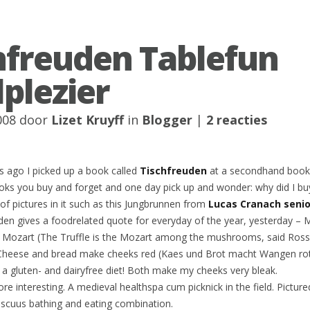
hfreuden Tablefun
lplezier
2008 door
Lizet Kruyff
in
Blogger
|
2 reacties
s ago I picked up a book called
Tischfreuden
at a secondhand books
ks you buy and forget and one day pick up and wonder: why did I buy
t of pictures in it such as this Jungbrunnen from
Lucas Cranach seni
uden gives a foodrelated quote for everyday of the year, yesterday – 
t Mozart (The Truffle is the Mozart among the mushrooms, said Rossi
 Cheese and bread make cheeks red (Kaes und Brot macht Wangen rot
 gluten- and dairyfree diet! Both make my cheeks very bleak.
ore interesting. A medieval healthspa cum picknick in the field. Pictur
iscuus bathing and eating combination.