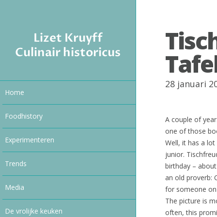
Tisc
Lizet Kruyff
Culinair historicus
Tafe
28 januari 
Home
Foodhistory
A couple of year
one of those boo
Experimenteren
Well, it has a lo
junior. Tischfre
Trends
birthday – abou
an old proverb:
Media
for someone on a
The picture is m
De vrolijke keuken
often, this prom