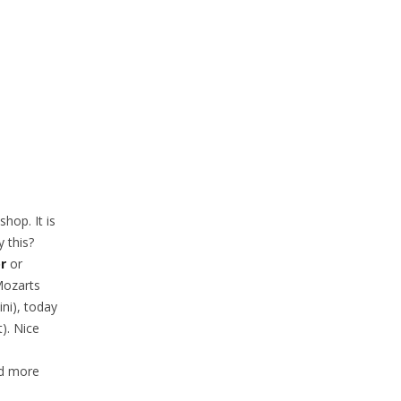
hop. It is
 this?
or
or
Mozarts
ni), today
). Nice
ed more