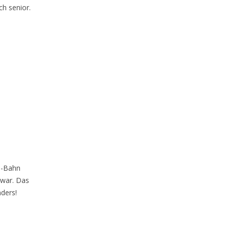
ch senior.
S-Bahn
 war. Das
ders!