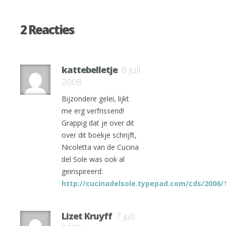
2 Reacties
kattebelletje
6 juli
2008
Bijzondere gelei, lijkt
me erg verfrissend!
Grappig dat je over dit
over dit boekje schrijft,
Nicoletta van de Cucina
del Sole was ook al
geinspireerd:
http://cucinadelsole.typepad.com/cds/2006/
Lizet Kruyff
7 juli