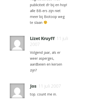
publiciteit d’r bij en hop!
alle BB-ers zijn niet
meer bij Biotoop weg
te slaan
Lizet Kruyff
11 juli
2007
Volgend jaar, als er
weer asperges,
aardbeien en kersen
zijn?
Jos
11 juli 2007
top. count me in.