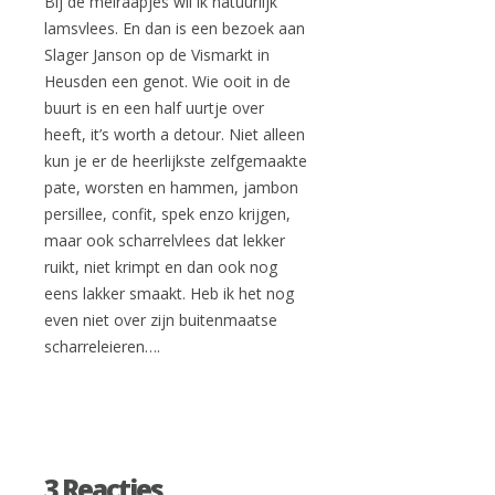
Bij de meiraapjes wil ik natuurlijk
lamsvlees. En dan is een bezoek aan
Slager Janson op de Vismarkt in
Heusden een genot. Wie ooit in de
buurt is en een half uurtje over
heeft, it’s worth a detour. Niet alleen
kun je er de heerlijkste zelfgemaakte
pate, worsten en hammen, jambon
persillee, confit, spek enzo krijgen,
maar ook scharrelvlees dat lekker
ruikt, niet krimpt en dan ook nog
eens lakker smaakt. Heb ik het nog
even niet over zijn buitenmaatse
scharreleieren….
3 Reacties