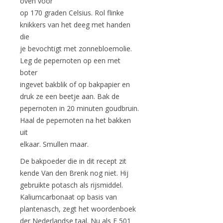
oven voor
op 170 graden Celsius. Rol flinke
knikkers van het deeg met handen
die
je bevochtigt met zonnebloemolie.
Leg de pepernoten op een met
boter
ingevet bakblik of op bakpapier en
druk ze een beetje aan. Bak de
pepernoten in 20 minuten goudbruin.
Haal de pepernoten na het bakken
uit
elkaar. Smullen maar.
De bakpoeder die in dit recept zit
kende Van den Brenk nog niet. Hij
gebruikte potasch als rijsmiddel.
Kaliumcarbonaat op basis van
plantenasch, zegt het woordenboek
der Nederlandse taal. Nu als E 501