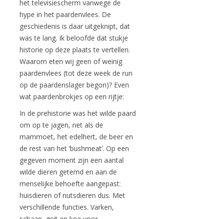
het televisiescherm vanwege de
hype in het paardenvlees. De
geschiedenis is daar uitgeknipt, dat
was te lang. Ik beloofde dat stukje
historie op deze plaats te vertellen.
Waarom eten wij geen of weinig
paardenvlees (tot deze week de run
op de paardenslager begon)? Even
wat paardenbrokjes op een rijtje:
In de prehistorie was het wilde paard
om op te jagen, net als de
mammoet, het edelhert, de beer en
de rest van het ‘bushmeat’. Op een
gegeven moment zijn een aantal
wilde dieren getemd en aan de
menselijke behoefte aangepast:
huisdieren of nutsdieren dus. Met
verschillende functies. Varken,
schaap, geit en koe voor