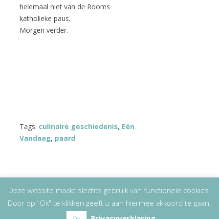
helemaal niet van de Rooms
katholieke paus.
Morgen verder.
Tags:
culinaire geschiedenis
,
Eén
Vandaag
,
paard
Deze website maakt slechts gebruik van functionele cookies.
Door op "Ok" te klikken geeft u aan hiermee akkoord te gaan.
Copyright
© 2026
Lizet Kruyff
|
Disclaimer
Privacyverklaring
Ok