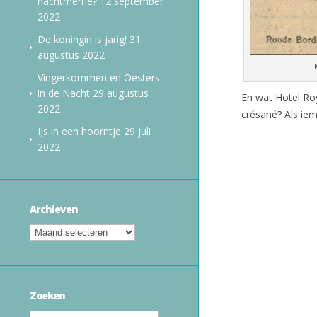
nachtmerrie?
12 september
2022
De koningin is jarig!
31
augustus 2022
Vingerkommen en Oesters
in de Nacht
29 augustus
En wat Hotel Ro
2022
crésané? Als iem
IJs in een hoorntje
29 juli
2022
Archieven
Zoeken