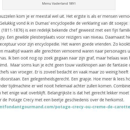
Menu Vaderland 1891
uzzelen kom je er meestal wel uit. Het ergste is als er mensen verno
 Gelukkig vond ik in Dumas’ encyclopedie de verklaring van dit soepje:
 (1811-1876) is een redelijk bekende chef geweest met een fijn famili
py. Een gewilde pleisterplaats voor reizigers van niveau. Daarnaast hie
ceptuur voor zijn encyclopedie. Het waren goede vrienden. Zo kook
een maaltijd waarin alle gerechten vernoemd waren naar personages u
s. Ik ben ooit nog op zoek gegaan naar zijn graf, maar helaas was 
uimd. Maar soms kun je echt geen touw vastknopen aan de fantasie 
chefs van vroeger. Er is zoveel bedacht en vaak maar zo weinig heeft
 doorstaan. Een gelegenheidsgerecht. Een grapje. Hoe meer ik lees h
nder tijdmachine er wel nooit helemaal achter zullen komen. Combin
 het enige wat overblijft. Belangrijkste is dat het gerecht lekker moe
ar de Potage Crecy met een beetje geschiedenis over de herkomst.
antfondantgourmand.com/potage-crecy-ou-creme-de-carotte