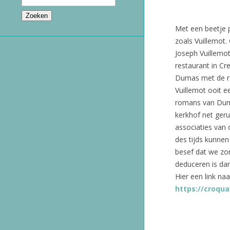
Met een beetje p
zoals Vuillemot.
Joseph Vuillemot
restaurant in Cre
Dumas met de re
Vuillemot ooit 
romans van Duma
kerkhof net ger
associaties van 
des tijds kunnen
besef dat we zo
deduceren is dan
Hier een link na
https://croqu