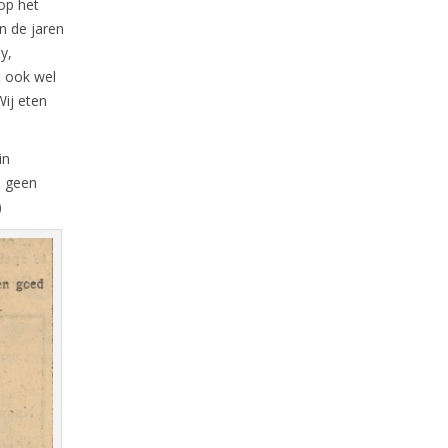
op het
n de jaren
y,
t ook wel
Wij eten
in
n geen
)