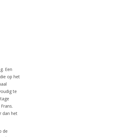
ag. Een
die op het
maal
voudig te
otage
 Frans.
r dan het
p de