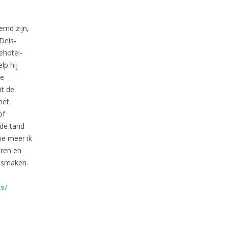
emd zijn,
 Deis-
ehotel-
lp hij
te
it de
het
of
 de tand
oe meer ik
eren en
t smaken.
s/