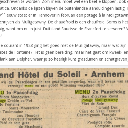
e geschreven te worden. Zo’n menu moet wel een beetje kloppen, ook 
ica. Ondanks de lijsten blijven de buitenlandse aanduidingen lastig. I
de
9
eeuw staat er in Hannover in februari een potage à la Moligotawn
chrijven als Mulligatawny. De chaudfroid is een chaufroid. Soms is he
ig, want om nu in juist Duitsland Saucisse de Francfort te serveren? 
s!
e courant in 1928 ging het goed met de Mulligatawny, maar wat zijn 
tes de Fontaine? Het is geen bereiding, maar het gaat om kweek- e
dank aan Delpher, waar je zo heerlijk kunt grasduinen en schatgraven