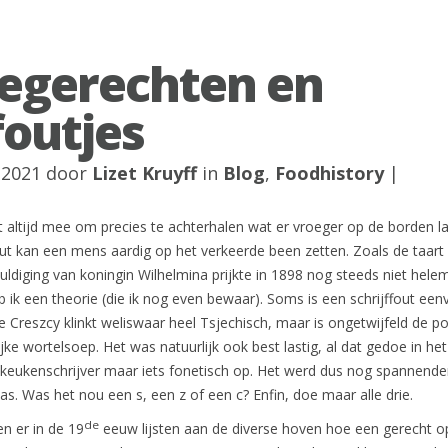
egerechten en
foutjes
 2021 door
Lizet Kruyff
in
Blog
,
Foodhistory
|
et altijd mee om precies te achterhalen wat er vroeger op de borden l
out kan een mens aardig op het verkeerde been zetten. Zoals de taart 
ldiging van koningin Wilhelmina prijkte in 1898 nog steeds niet hele
heb ik een theorie (die ik nog even bewaar). Soms is een schrijffout een
e Creszcy klinkt weliswaar heel Tsjechisch, maar is ongetwijfeld de p
jke wortelsoep. Het was natuurlijk ook best lastig, al dat gedoe in het
 keukenschrijver maar iets fonetisch op. Het werd dus nog spannende
as. Was het nou een s, een z of een c? Enfin, doe maar alle drie.
de
en er in de 19
eeuw lijsten aan de diverse hoven hoe een gerecht o