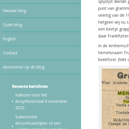
spijslijst diend
punt van grammat
Nieuwe blog
veertig van de 1
hetgeen wij nu s
Oude blog
een beetje grapp
daar Frankfurter
English
In de Arnhemsch
hemelsnaam Trui
Contact
beekforel. (Met 
Abonneren op dit blog
Recente berichten
Kalkoen voor het
doopfeestmaal
8 november
2022
Suikerzoete
droomhuwelijken of een