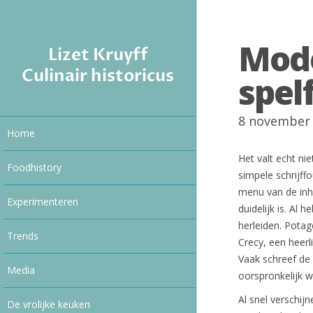
Mod
Lizet Kruyff
Culinair historicus
spel
8 november
Home
Het valt echt ni
Foodhistory
simpele schrijff
menu van de inhu
Experimenteren
duidelijk is. Al 
herleiden. Potag
Trends
Crecy, een heerli
Vaak schreef de
Media
oorspronkelijk w
Al snel verschijn
De vrolijke keuken