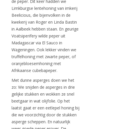
de peper. Dit keer hadden we
Limkburgse lentehoning van imkerij
Beelicious, die bijenvolken in de
kwekerij van Roger en Linda Bastin
in Aalbeek hebben staan. En geurige
Voatsiperifery wilde peper uit
Madagascar via El Sauco in
Wageningen. Ook lekker vinden we
truffelhoning met zwarte peper, of
oranjebloesemhoning met
Afrikaanse cubebapeper.
Met dunne asperges doen we het
zo: We snijden de asperges in drie
gelijke stukken en wokken ze snel
beetgaar in wat olijfolie. Op het
laatst gaat er een eetlepel honing bij
die we voorzichtig door de stukken
asperge scheppen. En natuurlijk
weer goede peper erover. De