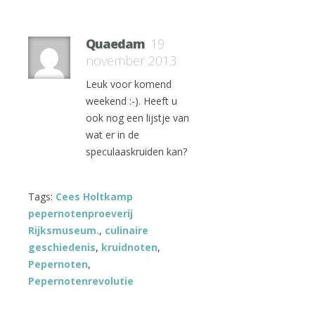
Quaedam
19
november 2013
Leuk voor komend
weekend :-). Heeft u
ook nog een lijstje van
wat er in de
speculaaskruiden kan?
Tags:
Cees Holtkamp
pepernotenproeverij
Rijksmuseum.
,
culinaire
geschiedenis
,
kruidnoten
,
Pepernoten
,
Pepernotenrevolutie