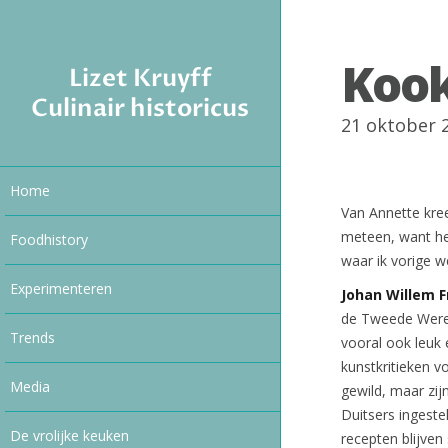
Kook
Lizet Kruyff
Culinair historicus
21 oktober 
Home
Van Annette kre
meteen, want het
Foodhistory
waar ik vorige we
Experimenteren
Johan Willem 
de Tweede Werel
Trends
vooral ook leuk 
kunstkritieken vo
Media
gewild, maar zij
Duitsers ingest
De vrolijke keuken
recepten blijven