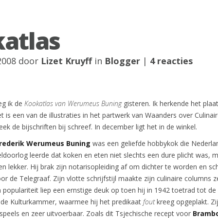
atlas
2008 door
Lizet Kruyff
in
Blogger
|
4 reacties
eg ik de
Kookatlas van Werumeus Buning
gisteren. Ik herkende het plaa
 is een van de illustraties in het partwerk van Waanders over Culinaire
ek de bijschriften bij schreef. In december ligt het in de winkel.
Frederik Werumeus Buning
was een geliefde hobbykok die Nederlan
doorlog leerde dat koken en eten niet slechts een dure plicht was, 
en lekker. Hij brak zijn notarisopleiding af om dichter te worden en sc
or de Telegraaf. Zijn vlotte schrijfstijl maakte zijn culinaire columns z
n populariteit liep een ernstige deuk op toen hij in 1942 toetrad tot d
elde Kulturkammer, waarmee hij het predikaat
fout
kreeg opgeplakt. Zi
 speels en zeer uitvoerbaar. Zoals dit Tsjechische recept voor
Bramb