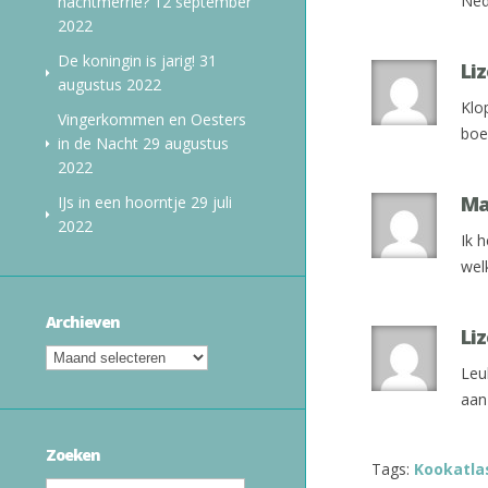
Ned
nachtmerrie?
12 september
2022
De koningin is jarig!
31
Liz
augustus 2022
Klo
Vingerkommen en Oesters
boek
in de Nacht
29 augustus
2022
Ma
IJs in een hoorntje
29 juli
2022
Ik 
welk
Archieven
Liz
Leu
aan
Zoeken
Tags:
Kookatla