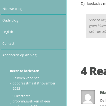
Zijn kookatlas 
Nieuwe blog
Schil en ra
Oude blog
gram bloem.
het hete ve
English
Contact
Abonneren op dit blog
4 Re
Recente berichten
Kalkoen voor het
doopfeestmaal
8 november
2022
Ma
Suikerzoete
De 
droomhuwelijken of een