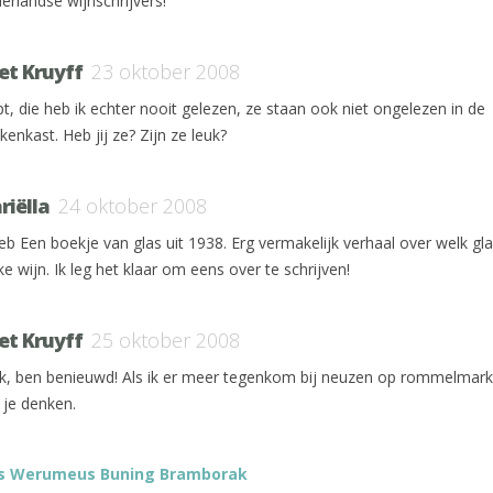
erlandse wijnschrijvers!
et Kruyff
23 oktober 2008
pt, die heb ik echter nooit gelezen, ze staan ook niet ongelezen in de
enkast. Heb jij ze? Zijn ze leuk?
riëlla
24 oktober 2008
heb Een boekje van glas uit 1938. Erg vermakelijk verhaal over welk gl
e wijn. Ik leg het klaar om eens over te schrijven!
et Kruyff
25 oktober 2008
k, ben benieuwd! Als ik er meer tegenkom bij neuzen op rommelmarkt
 je denken.
s Werumeus Buning Bramborak