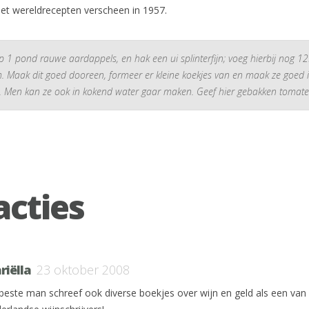
met wereldrecepten verscheen in 1957.
sp 1 pond rauwe aardappels, en hak een ui splinterfijn; voeg hierbij nog 1
 Maak dit goed dooreen, formeer er kleine koekjes van en maak ze goed 
t. Men kan ze ook in kokend water gaar maken. Geef hier gebakken tomaten
acties
riëlla
23 oktober 2008
beste man schreef ook diverse boekjes over wijn en geld als een van