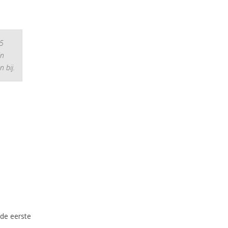
25
in
 bij.
 de eerste