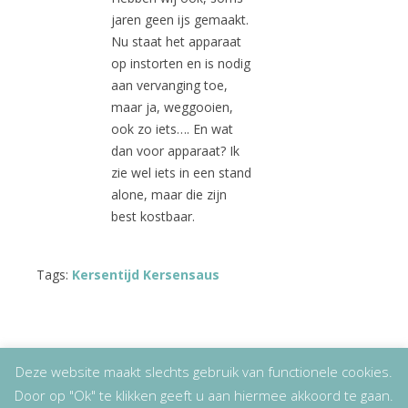
jaren geen ijs gemaakt.
Nu staat het apparaat
op instorten en is nodig
aan vervanging toe,
maar ja, weggooien,
ook zo iets…. En wat
dan voor apparaat? Ik
zie wel iets in een stand
alone, maar die zijn
best kostbaar.
Tags:
Kersentijd Kersensaus
Deze website maakt slechts gebruik van functionele cookies.
Door op "Ok" te klikken geeft u aan hiermee akkoord te gaan.
Copyright
© 2026
Lizet Kruyff
|
Disclaimer