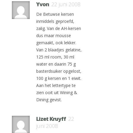
Yvon
22 juni 2008
De Betuwse kersen
inmiddels geproefd,
zalig. Van de AH-kersen
dus maar mousse
gemaakt, ook lekker.
Van 2 blaadjes gelatine,
125 ml room, 30 ml
water en daarin 75 g
basterdsuiker opgelost,
100 g kersen en 1 eiwit.
Aan het lettertype te
zien ooit uit Wining &
Dining gevist.
Lizet Kruyff
22
juni 2008