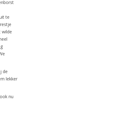
enborst
it te
restje
 wilde
heel
ig
 We
j de
hem lekker
 ook nu