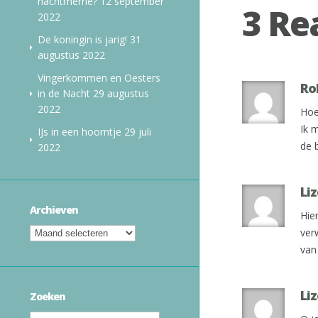
nachtmerrie?
12 september
3 Re
2022
De koningin is jarig!
31
augustus 2022
Vingerkommen en Oesters
Ro
in de Nacht
29 augustus
2022
Hoe
Ik 
IJs in een hoorntje
29 juli
de 
2022
Liz
Archieven
Hie
ver
van
Liz
Zoeken