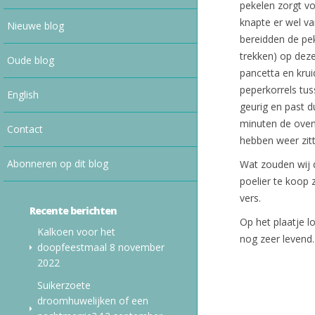
pekelen zorgt v
knapte er wel va
Nieuwe blog
bereidden de pek
trekken) op deze
Oude blog
pancetta en kru
peperkorrels tus
English
geurig en past d
minuten de oven 
Contact
hebben weer zit
Abonneren op dit blog
Wat zouden wij 
poelier te koop z
vers.
Recente berichten
Op het plaatje l
Kalkoen voor het
nog zeer levend.
doopfeestmaal
8 november
2022
Suikerzoete
droomhuwelijken of een