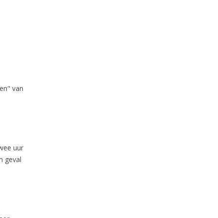
den" van
twee uur
h geval