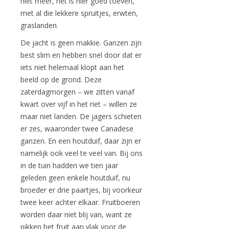
niet meer, het is hier goed toeven,
met al die lekkere spruitjes, erwten,
graslanden.
De jacht is geen makkie. Ganzen zijn
best slim en hebben snel door dat er
iets niet helemaal klopt aan het
beeld op de grond. Deze
zaterdagmorgen – we zitten vanaf
kwart over vijf in het riet – willen ze
maar niet landen. De jagers schieten
er zes, waaronder twee Canadese
ganzen. En een houtduif, daar zijn er
namelijk ook veel te veel van. Bij ons
in de tuin hadden we tien jaar
geleden geen enkele houtduif, nu
broeder er drie paartjes, bij voorkeur
twee keer achter elkaar. Fruitboeren
worden daar niet blij van, want ze
pikken het fruit aan vlak voor de