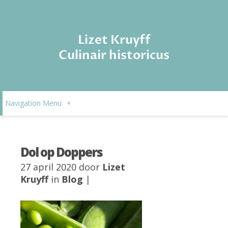
Lizet Kruyff
Culinair historicus
Navigation Menu
+
Dol op Doppers
27 april 2020 door
Lizet
Kruyff
in
Blog
|