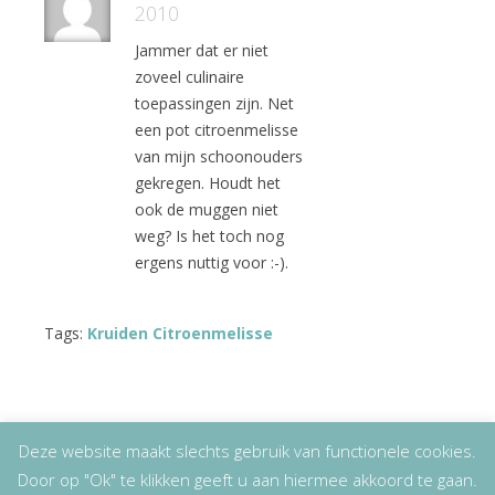
2010
Jammer dat er niet
zoveel culinaire
toepassingen zijn. Net
een pot citroenmelisse
van mijn schoonouders
gekregen. Houdt het
ook de muggen niet
weg? Is het toch nog
ergens nuttig voor :-).
Tags:
Kruiden Citroenmelisse
Deze website maakt slechts gebruik van functionele cookies.
Door op "Ok" te klikken geeft u aan hiermee akkoord te gaan.
Copyright
© 2026
Lizet Kruyff
|
Disclaimer