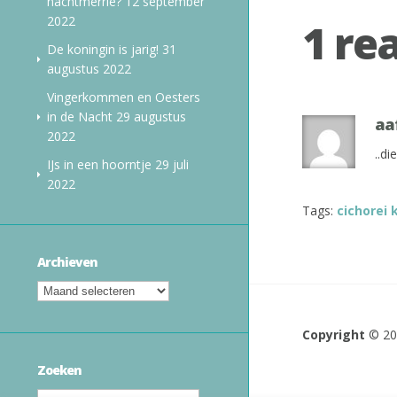
nachtmerrie?
12 september
2022
1 re
De koningin is jarig!
31
augustus 2022
Vingerkommen en Oesters
in de Nacht
29 augustus
aa
2022
..d
IJs in een hoorntje
29 juli
2022
Tags:
cichorei
Archieven
Copyright
© 2
Zoeken