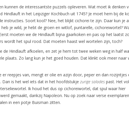
 kunnen de interessantste puzzels opleveren. Wat moet ik denken 
 Hindlauft in het Leipziger Kochbuch uit 1745? Je moet hem bij de k
 instructies. Soort kool? Nee, het blijkt cichorei te zijn. Daar kun je a
heb je wild, je hebt de groen en witlof, puntarelle, cichoreiwortel? Wa
Eerst moeten we de Hindlauft bijna gaarkoken en pas op het laatst z
s wordt het spul rood. Dat moeten haast wel wortelen zijn, toch?
je de Hindlauft afkoelen, en zet je hem tot twee weken weg in half wa
ele plaats. Zo lang kun je het goed houden. Dat klinkt ook meer naar
je er reepjes van, mengt er olie en azijn door, peper en dan rozijntjes
s. Dan is het wel iets dat in het hoofdstukje
zurige salades
past. Het vo
eterseliewortel. Ik houd het dus op cichoreiwortel, dat spul waar hier
n werd gemaakt, dankzij Napoleon. Nu op zoek naar verse exemplaren,
len in een potje Buisman zitten.