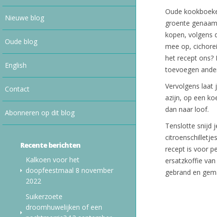
Oude kookboeken
Nieuwe blog
groente genaamd
kopen, volgens de
Oude blog
mee op, cichorei 
het recept ons? 
English
toevoegen ander
Vervolgens laat 
Contact
azijn, op een ko
dan naar loof.
Abonneren op dit blog
Tenslotte snijd 
citroenschilletje
Recente berichten
recept is voor p
Kalkoen voor het
ersatzkoffie va
doopfeestmaal
8 november
gebrand en gema
2022
Suikerzoete
droomhuwelijken of een