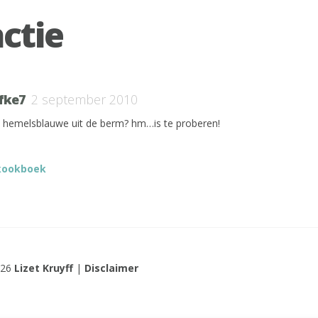
actie
fke7
2 september 2010
ie hemelsblauwe uit de berm? hm…is te proberen!
 kookboek
026
Lizet Kruyff
|
Disclaimer