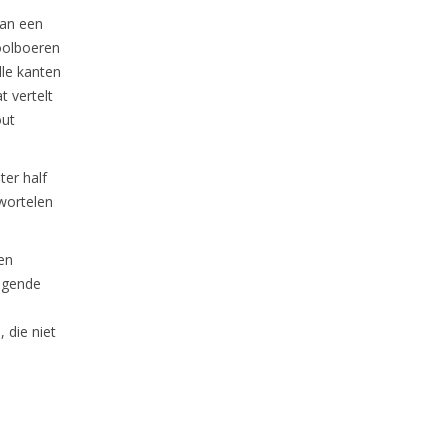
van een
oolboeren
lle kanten
t vertelt
out
ter half
 wortelen
 en
lgende
 die niet