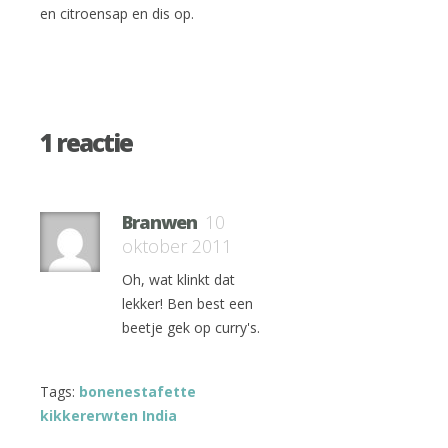
en citroensap en dis op.
1 reactie
Branwen
10
oktober 2011
Oh, wat klinkt dat
lekker! Ben best een
beetje gek op curry's.
Tags:
bonenestafette
kikkererwten India