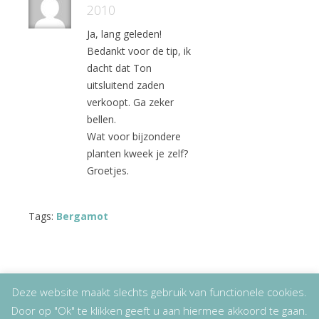
2010
Ja, lang geleden!
Bedankt voor de tip, ik
dacht dat Ton
uitsluitend zaden
verkoopt. Ga zeker
bellen.
Wat voor bijzondere
planten kweek je zelf?
Groetjes.
Tags:
Bergamot
Deze website maakt slechts gebruik van functionele cookies.
Door op "Ok" te klikken geeft u aan hiermee akkoord te gaan.
Copyright
© 2026
Lizet Kruyff
|
Disclaimer