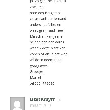
Ja, zo gaat het Lizet! Ik
zoek me …
naar een Bergamot
citrusplant een iemand
anders heeft het en
weet geen raad mee!
Misschien kan je me
helpen aan een adres
waar ik deze plant kan
kopen of als je het weg
wil doen neem ik het
graag over.
Groetjes,
Marcel.
tel.0654773626
Lizet Kruyff
18
maart 2010