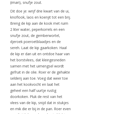
(imari), snufje zout.
Dit doe je: wrijf drie kwart van de ui,
knoflook, laos en koenjit tot een brij.
Breng de kip aan de kook met ruim
2 liter water, peperkorrels en een
snufje zout, de gemberwortel,
djeroek poeroetblaadjes en de
sereh. Laat de kip gaarkoken. Haal
de kip er dan uit en ontdoe haar van
het borstvlees, dat kleingesneden
samen met het uimengsel wordt
gefruit in de olie. Roer er de gehakte
selderij aan toe. Voeg dat weer toe
aan het kookvocht en laat het
geheel een half uurtje rustig
doorkoken. Pluk de rest van het
vlees van de kip, snijd dat in stukjes
en mik die er bij in de pan. Roer even