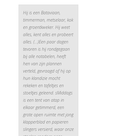
Hij is een Bataviaan,
timmerman, metselaar, kok
en groentkweker. Hij weet
alles, kent alles en probeert
alles. (…)Een paar dagen
tevoren is hij rondgegaan
bij alle notabelen, heeft
hen van zijn plannen
verteld, gevraagd of hij op
hun klandizie mocht
rekeken en tafeltjes en
stoeltjes geleend. sMiddags
is een tent van atap in
elkaar getimmerd, een
grote open ruimte met jong
klapperblad en papieren
slingers versierd, waar onze