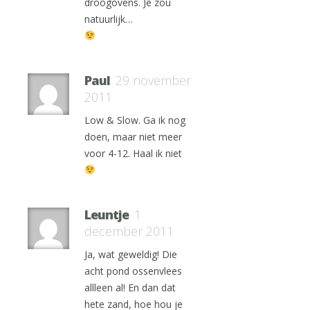
droogovens. Je zou
natuurlijk…
Paul
29 november
2011
Low & Slow. Ga ik nog
doen, maar niet meer
voor 4-12. Haal ik niet
Leuntje
1
december 2011
Ja, wat geweldig! Die
acht pond ossenvlees
allleen al! En dan dat
hete zand, hoe hou je