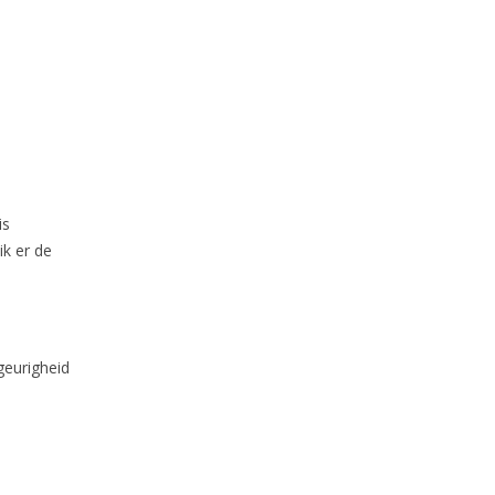
is
ik er de
e
geurigheid