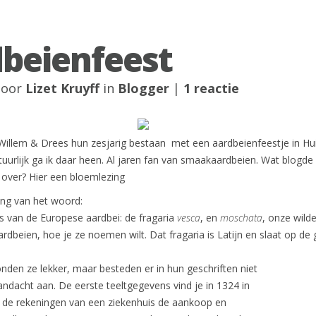
beienfeest
 door
Lizet Kruyff
in
Blogger
|
1 reactie
Willem & Drees hun zesjarig bestaan met een aardbeienfeestje in Hu
uurlijk ga ik daar heen. Al jaren fan van smaakaardbeien. Wat blogde 
 over? Hier een bloemlezing
ng van het woord:
s van de Europese aardbei: de fragaria
vesca
, en
moschata
, onze wild
rdbeien, hoe je ze noemen wilt. Dat fragaria is Latijn en slaat op de 
den ze lekker, maar besteden er in hun geschriften niet
ndacht aan. De eerste teeltgegevens vind je in 1324 in
n de rekeningen van een ziekenhuis de aankoop en