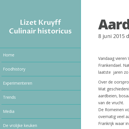
Aard
Lizet Kruyff
Culinair historicus
8 juni 2015
Home
Vandaag vieren 
Frankendael. Nat
Foodhistory
laatste jaren zo
Over de oorspro
Experimenteren
Wat geschiedeni
aardbeien, bosaa
Trends
van de vrucht.
De Romeinen von
Media
ovematig veel aa
Frankrijk waar i
De vrolijke keuken