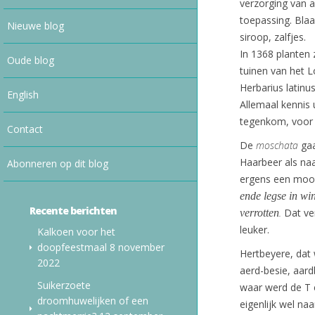
verzorging van 
toepassing. Blaa
Nieuwe blog
siroop, zalfjes.
In 1368 planten z
Oude blog
tuinen van het L
Herbarius latinu
English
Allemaal kennis
tegenkom, voor
Contact
De
moschata
gaa
Haarbeer als naa
Abonneren op dit blog
ergens een mooie
ende legse in wi
Recente berichten
.
Dat ve
verrotten
leuker.
Kalkoen voor het
doopfeestmaal
8 november
Hertbeyere, dat 
2022
aerd-besie, aard
Suikerzoete
waar werd de T 
droomhuwelijken of een
eigenlijk wel na