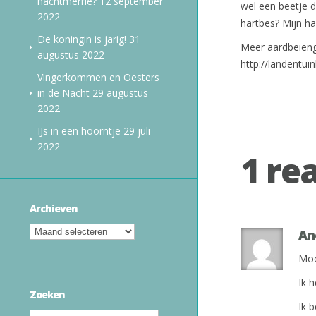
nachtmerrie?
12 september
wel een beetje d
2022
hartbes? Mijn ha
De koningin is jarig!
31
Meer aardbeieng
augustus 2022
http://landentu
Vingerkommen en Oesters
in de Nacht
29 augustus
2022
IJs in een hoorntje
29 juli
2022
1 re
Archieven
An
Mooi
Ik h
Zoeken
Ik 