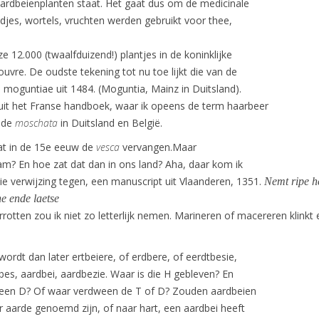
aardbeienplanten staat. Het gaat dus om de medicinale
djes, wortels, vruchten werden gebruikt voor thee,
e 12.000 (twaalfduizend!) plantjes in de koninklijke
ouvre. De oudste tekening tot nu toe lijkt die van de
s moguntiae uit 1484. (Moguntia, Mainz in Duitsland).
 uit het Franse handboek, waar ik opeens de term haarbeer
 de
moschata
in Duitsland en België.
t in de 15e eeuw de
vesca
vervangen.Maar
m? En hoe zat dat dan in ons land? Aha, daar kom ik
 verwijzing tegen, een manuscript uit Vlaanderen, 1351.
Nemt ripe h
ne ende laetse
rrotten zou ik niet zo letterlijk nemen. Marineren of macereren klinkt 
wordt dan later ertbeiere, of erdbere, of eerdtbesie,
bes, aardbei, aardbezie. Waar is die H gebleven? En
een D? Of waar verdween de T of D? Zouden aardbeien
ar aarde genoemd zijn, of naar hart, een aardbei heeft