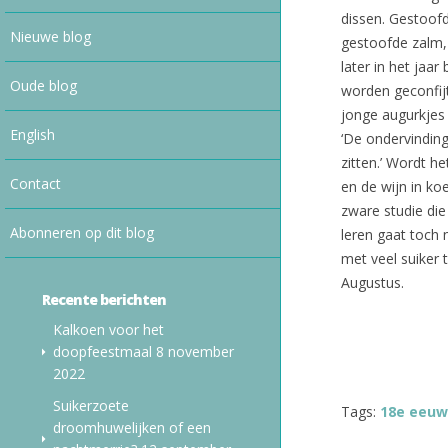
dissen. Gestoofd
Nieuwe blog
gestoofde zalm, 
later in het jaa
Oude blog
worden geconfijt
jonge augurkjes 
English
‘De ondervinding
zitten.’ Wordt he
Contact
en de wijn in ko
zware studie di
Abonneren op dit blog
leren gaat toch 
met veel suiker
Augustus.
Recente berichten
Kalkoen voor het
doopfeestmaal
8 november
2022
Suikerzoete
Tags:
18e eeuw
droomhuwelijken of een