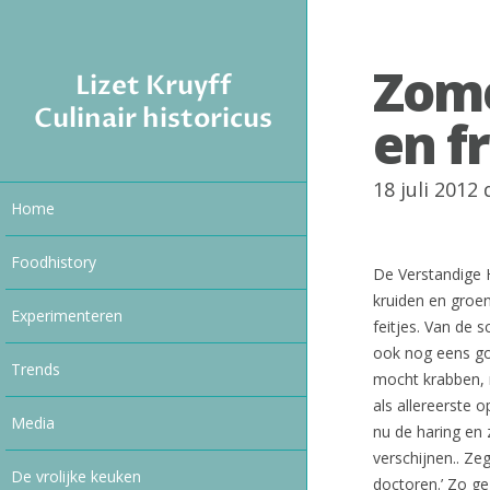
Zome
Lizet Kruyff
Culinair historicus
en fr
18 juli 2012
Home
Foodhistory
De Verstandige H
kruiden en groen
Experimenteren
feitjes. Van de 
ook nog eens goe
Trends
mocht krabben, m
als allereerste 
Media
nu de haring en
verschijnen.. Ze
De vrolijke keuken
doctoren.’ Zo g