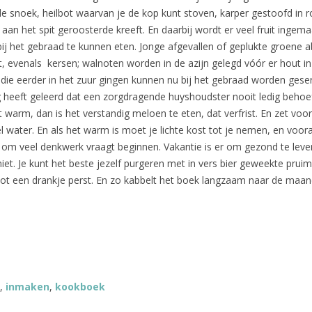
e snoek, heilbot waarvan je de kop kunt stoven, karper gestoofd in r
aan het spit geroosterde kreeft. En daarbij wordt er veel fruit ingem
r bij het gebraad te kunnen eten. Jonge afgevallen of geplukte groene 
, evenals kersen; walnoten worden in de azijn gelegd vóór er hout i
die eerder in het zuur gingen kunnen nu bij het gebraad worden gese
 heeft geleerd dat een zorgdragende huyshoudster nooit ledig behoef
t warm, dan is het verstandig meloen te eten, dat verfrist. En zet voor
el water. En als het warm is moet je lichte kost tot je nemen, en voor
e om veel denkwerk vraagt beginnen. Vakantie is er om gezond te lev
niet. Je kunt het beste jezelf purgeren met in vers bier geweekte pruim
 tot een drankje perst. En zo kabbelt het boek langzaam naar de maa
,
inmaken
,
kookboek