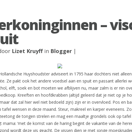
rkoninginnen – vis
uit
 door
Lizet Kruyff
in
Blogger
|
ollandsche Huyshoudster adviseert in 1795 haar dochters niet alleen
te. Ze pakt ook het andere voedsel aan en spuit en passant allerlei w
schol, elft, soek en bot moeten we afblijven nu, maar zalm is er nin ov
dkoop. Kreeften en hoofdkrabben (altijd geleerd dat je niet op je h
aar dat zal hier wel niet bedoeld zijn) zijn er in overvloed. Pos en ba
op tafel wensen in deze maand. Steur, makreel en karper eveneens. Z
 zeetong de tongen strelen en mag een maaltje grondels ook op tafel
gt mama: ‘met de komst van de haring begint de vakantie van de here
ezond wordt deze vis geacht. De vissen dien je met jonge moeskruide