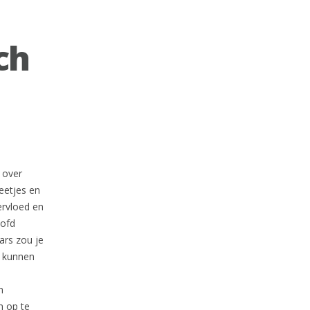
ch
 over
eetjes en
ervloed en
oofd
ars zou je
o kunnen
n
n op te