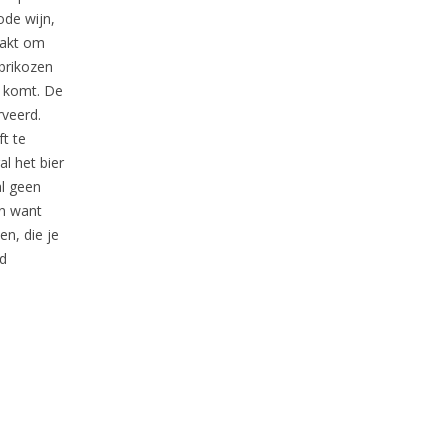
ode wijn,
aakt om
abrikozen
n komt. De
rveerd.
t te
al het bier
al geen
en want
en, die je
nd