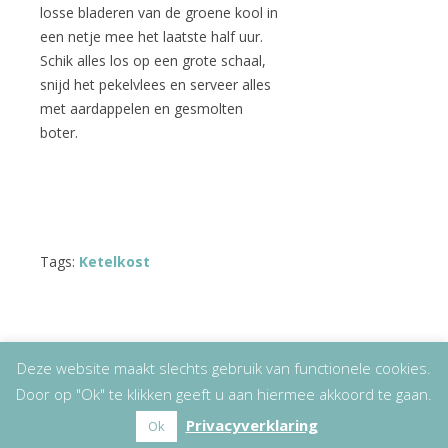
losse bladeren van de groene kool in
een netje mee het laatste half uur.
Schik alles los op een grote schaal,
snijd het pekelvlees en serveer alles
met aardappelen en gesmolten
boter.
Tags:
Ketelkost
Deze website maakt slechts gebruik van functionele cookies.
Door op "Ok" te klikken geeft u aan hiermee akkoord te gaan.
Copyright
© 2026
Lizet Kruyff
|
Disclaimer
Privacyverklaring
Ok