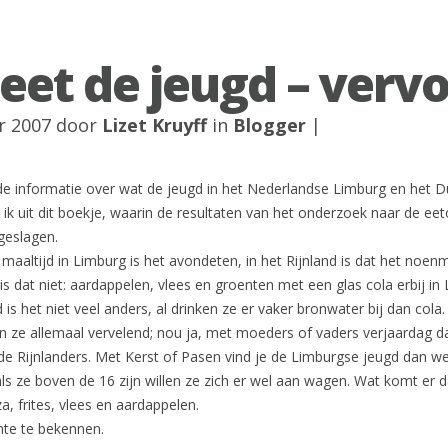
eet de jeugd – vervo
r 2007 door
Lizet Kruyff
in
Blogger
|
de informatie over wat de jeugd in het Nederlandse Limburg en het D
l ik uit dit boekje, waarin de resultaten van het onderzoek naar de eetc
geslagen.
 maaltijd in Limburg is het avondeten, in het Rijnland is dat het noenm
is dat niet: aardappelen, vlees en groenten met een glas cola erbij in
 is het niet veel anders, al drinken ze er vaker bronwater bij dan cola.
n ze allemaal vervelend; nou ja, met moeders of vaders verjaardag d
de Rijnlanders. Met Kerst of Pasen vind je de Limburgse jeugd dan we
ls ze boven de 16 zijn willen ze zich er wel aan wagen. Wat komt er 
za, frites, vlees en aardappelen.
te te bekennen.