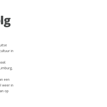
lg
uitse
ultuur in
aal.
 Limburg,
an een
l weer in
dan op