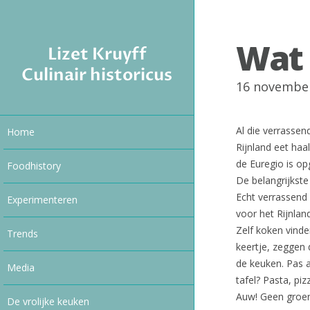
Wat 
Lizet Kruyff
Culinair historicus
16 novembe
Al die verrassen
Home
Rijnland eet haa
de Euregio is op
Foodhistory
De belangrijkste
Echt verrassend 
Experimenteren
voor het Rijnland
Zelf koken vinde
Trends
keertje, zeggen 
de keuken. Pas a
Media
tafel? Pasta, piz
Auw! Geen groen
De vrolijke keuken