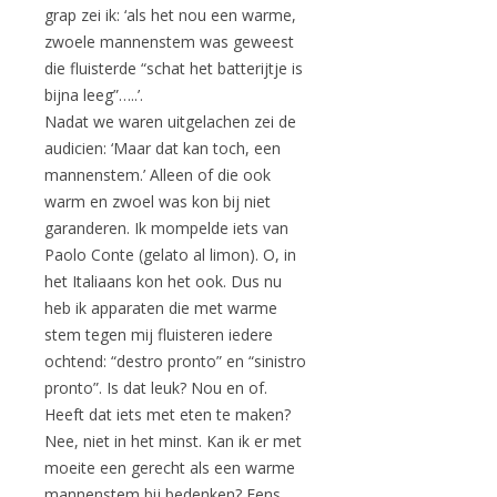
grap zei ik: ‘als het nou een warme,
zwoele mannenstem was geweest
die fluisterde “schat het batterijtje is
bijna leeg”…..’.
Nadat we waren uitgelachen zei de
audicien: ‘Maar dat kan toch, een
mannenstem.’ Alleen of die ook
warm en zwoel was kon bij niet
garanderen. Ik mompelde iets van
Paolo Conte (gelato al limon). O, in
het Italiaans kon het ook. Dus nu
heb ik apparaten die met warme
stem tegen mij fluisteren iedere
ochtend: “destro pronto” en “sinistro
pronto”. Is dat leuk? Nou en of.
Heeft dat iets met eten te maken?
Nee, niet in het minst. Kan ik er met
moeite een gerecht als een warme
mannenstem bij bedenken? Eens