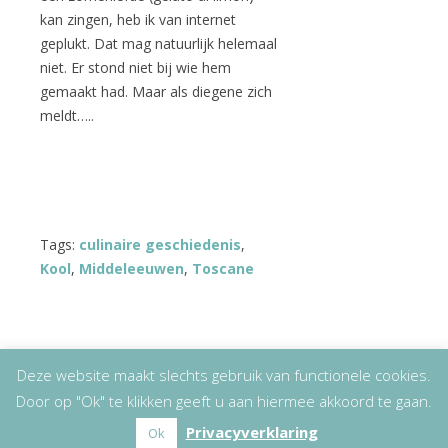
kan zingen, heb ik van internet
geplukt. Dat mag natuurlijk helemaal
niet. Er stond niet bij wie hem
gemaakt had. Maar als diegene zich
meldt…..
Tags:
culinaire geschiedenis
,
Kool
,
Middeleeuwen
,
Toscane
Deze website maakt slechts gebruik van functionele cookies.
Door op "Ok" te klikken geeft u aan hiermee akkoord te gaan.
Copyright
© 2026
Lizet Kruyff
|
Disclaimer
Privacyverklaring
Ok