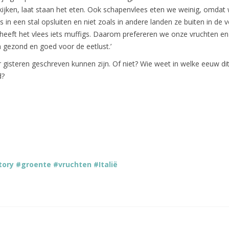
kijken, laat staan het eten. Ook schapenvlees eten we weinig, omdat
s in een stal opsluiten en niet zoals in andere landen ze buiten in de 
 heeft het vlees iets muffigs. Daarom prefereren we onze vruchten e
n gezond en goed voor de eetlust.’
gisteren geschreven kunnen zijn. Of niet? Wie weet in welke eeuw di
d?
tory #groente #vruchten #Italië