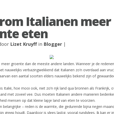
om Italianen meer
nte eten
 door
Lizet Kruyff
in
Blogger
|
 we meer groente dan de meeste andere landen. Wanneer je de redene
het nauwelijks verbazingwekkend dat Italianen zo’n overdaad aan vru
aarvan een aantal soorten elders nauwelijks bekend zijn of gewaarde
 Italië, hoe mooi ook, niet zo’n rijk land qua bronnen als Frankrijk, o
land met zoveel vee. Dus moeten Italianen andere manieren bedenk
eid mensen op dat kleine lapje land van eten te voorzien.
n belangrijke – reden is de warmte, die gedurende bijna negen maan
zijn greep houdt. Daardoor is vlees lastig, vooral rundvlees. Ik kan er in