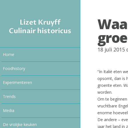
Waar
Lizet Kruyff
Culinair historicus
groe
18 juli 2015
Home
Foodhistory
“In Italië eten
opsomt, dan is 
Experimenteren
groente eten. W
worden.
Trends
Om te beginnen is
vruchtbare Enge
Media
enorme hoeveelh
De andere – eve
De vrolijke keuken
jaar het land in 