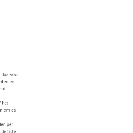
n daarvoor
chten en
erd
f het
en om de
den per
 de hitte