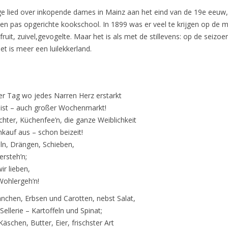
ige lied over inkopende dames in Mainz aan het eind van de 19e eeuw
en pas opgerichte kookschool. In 1899 was er veel te krijgen op de m
fruit, zuivel,gevogelte. Maar het is als met de stillevens: op de seizo
het is meer een luilekkerland.
der Tag wo jedes Narren Herz erstarkt
 ist – auch großer Wochenmarkt!
er, Küchenfee’n, die ganze Weiblichkeit
kauf aus – schon beizeit!
ln, Drängen, Schieben,
 ersteh’n;
ir lieben,
Wohlergeh’n!
nchen, Erbsen und Carotten, nebst Salat,
ellerie – Kartoffeln und Spinat;
äschen, Butter, Eier, frischster Art