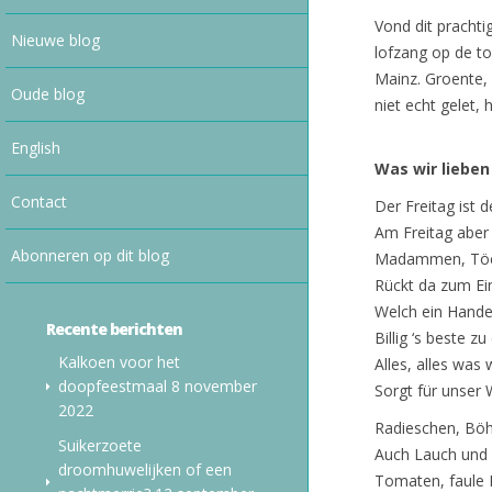
Vond dit pracht
Nieuwe blog
lofzang op de to
Mainz. Groente, 
Oude blog
niet echt gelet, 
English
Was wir lieben
Contact
Der Freitag ist 
Am Freitag aber
Abonneren op dit blog
Madammen, Töcht
Rückt da zum Ein
Welch ein Hande
Recente berichten
Billig ‘s beste zu
Kalkoen voor het
Alles, alles was w
doopfeestmaal
8 november
Sorgt für unser 
2022
Radieschen, Böh
Suikerzoete
Auch Lauch und S
droomhuwelijken of een
Tomaten, faule K