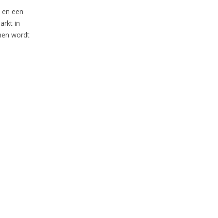
, en een
arkt in
enen wordt