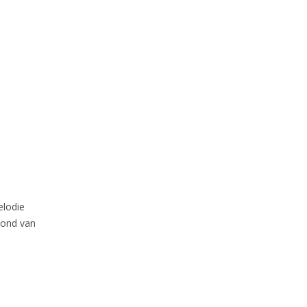
elodie
vond van