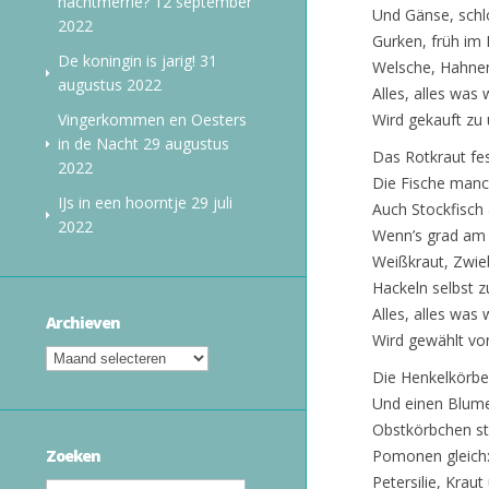
nachtmerrie?
12 september
Und Gänse, schlo
2022
Gurken, früh im 
De koningin is jarig!
31
Welsche, Hahne
augustus 2022
Alles, alles was w
Vingerkommen en Oesters
Wird gekauft zu
in de Nacht
29 augustus
Das Rotkraut fes
2022
Die Fische manch
IJs in een hoorntje
29 juli
Auch Stockfisch 
2022
Wenn’s grad am F
Weißkraut, Zwie
Hackeln selbst 
Alles, alles was w
Archieven
Wird gewählt vo
Die Henkelkörbe
Und einen Blume
Obstkörbchen st
Pomonen gleich: 
Zoeken
Petersilie, Krau