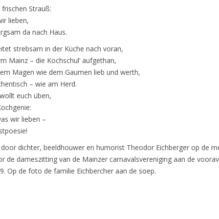
frischen Strauß:
ir lieben,
orgsam da nach Haus.
itet strebsam in der Küche nach voran,
erm Mainz – die Kochschul’ aufgethan,
 dem Magen wie dem Gaumen lieb und werth,
hentisch – wie am Herd.
wollt euch üben,
Kochgenie:
was wir lieben –
stpoesie!
 door dichter, beeldhouwer en humorist Theodor Eichberger op de m
or de dameszitting van de Mainzer carnavalsvereniging aan de voora
9. Op de foto de familie Eichbercher aan de soep.