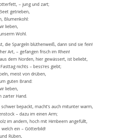
tterfett, – jung und zart;
Beet getrieben,
n, Blumenkohl:
ir lieben,
 unserm Wohl.
t, die Spargeln blüthenweiß, dann sind sie fein!
er Art, – gefangen frisch im Rhein!
aus dem Norden, hier gewässert, ist beliebt,
asttag nichts – bess’res giebt;
beln, meist von drüben,
zum guten Brand:
ir lieben,
n zarter Hand.
 schwer bepackt, macht’s auch mitunter warm,
nstock – dazu im einen Arm;
olz im andern, hoch mit Himbeern angefüllt,
welch ein – Götterbild!
t und Rüben,