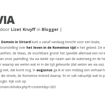
VIA
7 door
Lizet Kruyff
in
Blogger
|
Domein in Sittard
kunt u vanaf vandaag terecht voor een leuke,
toonstelling over
het leven in de Romeinse tijd
in het gebied. De 
nthen, de Maas, de vruchtbare grond: het speelde allemaal een rol i
n onze jaartelling. Via via dankt zijn naam aan de waterweg en de h
 waarop we weten wat er in die tijd gebeurde (dat weten we via via).
og niet, dat komt nog. In
augustus
ga ik er een middag een verhaal 
t die streek, de Romeinse invloed daarop. En er valt natuurlijk wat te p
gte. Kijk ook op:
omein.nl/index.php?t=content&p=265