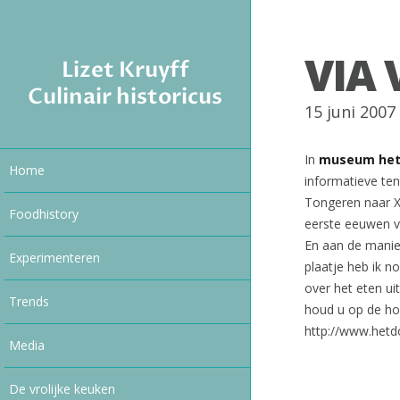
VIA 
Lizet Kruyff
Culinair historicus
15 juni 200
In
museum het 
Home
informatieve ten
Tongeren naar Xa
Foodhistory
eerste eeuwen va
En aan de manier
Experimenteren
plaatje heb ik n
over het eten ui
Trends
houd u op de hoo
http://www.hetd
Media
De vrolijke keuken