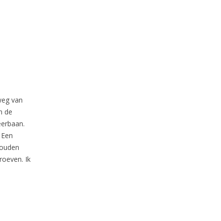
weg van
n de
eerbaan.
 Een
houden
roeven. Ik