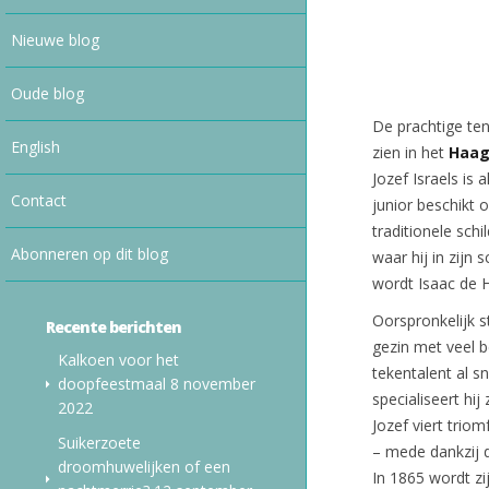
Nieuwe blog
Oude blog
De prachtige te
English
zien in het
Haa
Jozef Israels is
Contact
junior beschikt 
traditionele sch
Abonneren op dit blog
waar hij in zijn 
wordt Isaac de 
Oorspronkelijk s
Recente berichten
gezin met veel b
Kalkoen voor het
tekentalent al s
doopfeestmaal
8 november
specialiseert hi
2022
Jozef viert trio
Suikerzoete
– mede dankzij d
droomhuwelijken of een
In 1865 wordt zi