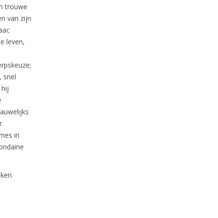
en trouwe
en van zijn
saac
e leven,
werpskeuze;
 snel
hij
e
auwelijks
r
mes in
mondaine
iken.