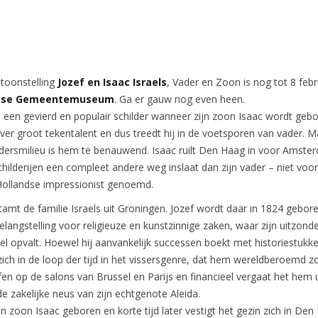
ntoonstelling
Jozef en Isaac Israels
, Vader en Zoon is nog tot 8 febr
gse Gemeentemuseum
. Ga er gauw nog even heen.
 al een gevierd en populair schilder wanneer zijn zoon Isaac wordt geb
over groot tekentalent en dus treedt hij in de voetsporen van vader. M
ildersmilieu is hem te benauwend. Isaac ruilt Den Haag in voor Amste
schilderijen een compleet andere weg inslaat dan zijn vader – niet voor
Hollandse impressionist genoemd.
tamt de familie Israels uit Groningen. Jozef wordt daar in 1824 gebor
elangstelling voor religieuze en kunstzinnige zaken, waar zijn uitzonde
nel opvalt. Hoewel hij aanvankelijk successen boekt met historiestukk
j zich in de loop der tijd in het vissersgenre, dat hem wereldberoemd 
mfen op de salons van Brussel en Parijs en financieel vergaat het hem 
e zakelijke neus van zijn echtgenote Aleida.
jn zoon Isaac geboren en korte tijd later vestigt het gezin zich in Den