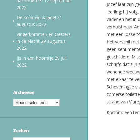
nachtmerrie?
12 september
Jozef laat zijn
2022
leerling; hij vol
De koningin is jarig!
31
vader en het in 
augustus 2022
verhuist naar Am
Vingerkommen en Oesters
met een losse t
in de Nacht
29 augustus
Het verschil met 
2022
geen sentimente
geschilderd. Mis
IJs in een hoorntje
29 juli
schrijfg dat zijn
2022
wenende weduwen
met elkaar te ve
Scheveningse vis
Archieven
zomerse toilette
strand van Viare
Kortom: een tent
Zoeken