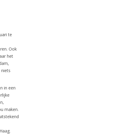
uari te
oren. Ook
aar het
rdam,
 niets
en in een
rlijke
en,
zou maken.
uitstekend
 Haag.