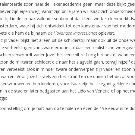
 getalenteerde zoon naar de Tekenacademie gaan, maar deze blijkt ge
gt liever zijn eigen weg. Vanaf zijn prille jaren wil Isaac zich onderscheid
die tijd in de smaak vallende sentiment dat diens werk zo kenmerkt. I
sterdam, waar hij zich ontwikkelt tot een kunstenaar van het modern
oets die hem de bijnaam
de Hollandse Impressionist
oplevert.
zijn vader blijkt niet alleen uit de schilderstijl maar ook uit de onder
le verbeeldingen van zware emoties, maar een realistische weergave,
schien verwoordt vader Jozef het verschil zelf nog het beste, wanneer 
 zoon de militairen schildert die naar het slagveld gaan, terwijl hijzelf d
 verbeeldt. Ook in minder zware onderwerpen zijn vader en zoon n
rwarren. Voor Jozef Israëls zijn het strand en de duinen het decor voo
sersvrouwen en hun kinderen, voor Isaac zijn het elegant geklede da
n in de stad en later badgasten aan het Lido van Venetie of op het 
ggio.
oonstelling om je hart aan op te halen en even de 19e eeuw in te du