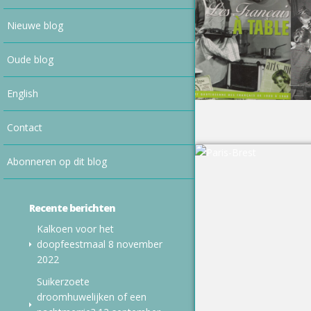
Nieuwe blog
Oude blog
English
Contact
Abonneren op dit blog
Recente berichten
Kalkoen voor het
doopfeestmaal
8 november
2022
Suikerzoete
droomhuwelijken of een