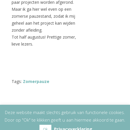
paar projecten worden afgerond.
Maar ik ga hier wel even op een
zomerse pauzestand, zodat ik mij
geheel aan het project kan wijden
zonder afleiding.
Tot half augustus! Prettige zomer,
lieve lezers.
Tags:
Zomerpauze
Deze website maakt slechts gebruik van functionele cookies.
Door op "Ok" te klikken geeft u aan hiermee akkoord te gaan.
Copyright
© 2026
Lizet Kruyff
|
Disclaimer
Privacyverklaring
Ok