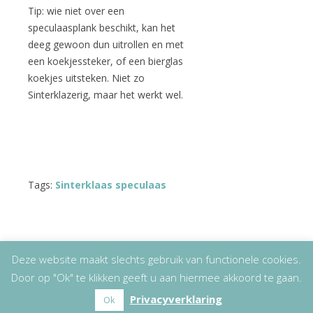
Tip: wie niet over een
speculaasplank beschikt, kan het
deeg gewoon dun uitrollen en met
een koekjessteker, of een bierglas
koekjes uitsteken. Niet zo
Sinterklazerig, maar het werkt wel.
Tags:
Sinterklaas speculaas
Deze website maakt slechts gebruik van functionele cookies.
Door op "Ok" te klikken geeft u aan hiermee akkoord te gaan.
Copyright
© 2026
Lizet Kruyff
|
Disclaimer
Privacyverklaring
Ok