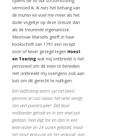
tijdens de 50 uur stroomstoring
vermoed ik. Ik nies het behang van
de muren en voel me meer als het
dode vogeltje op deze Greuze dan
als de treurende eigenaresse.
Mevrouw Marselis geeft in haar
kookschrift van 1791 een recept
voor of liever gezegd tegen
Hoest
en Teering
wat mij ontbreekt is het
personeel om dit even te bereiden.
Het ontbreekt mij overigens ook aan
lust om dit gerecht te nuttigen:
Een kalfsstong warm uyt het beest
genome en soo swaar het selve weegt,
zoo veel poeiersuyker. Dat door
malkander gehakt en in een erwt pot
gedaan, heel digt toe en dan in een
ketel water en 24 uuren gekookt, maar
het moet geduurig als het verkookt, met