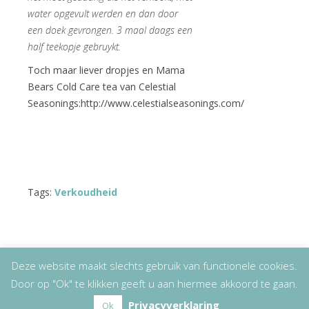
water opgevult werden en dan door
een doek gevrongen. 3 maal daags een
half teekopje gebruykt.
Toch maar liever dropjes en Mama
Bears Cold Care tea van Celestial
Seasonings:http://www.celestialseasonings.com/
Tags:
Verkoudheid
Deze website maakt slechts gebruik van functionele cookies.
Door op "Ok" te klikken geeft u aan hiermee akkoord te gaan.
Copyright
© 2026
Lizet Kruyff
|
Disclaimer
Privacyverklaring
Ok