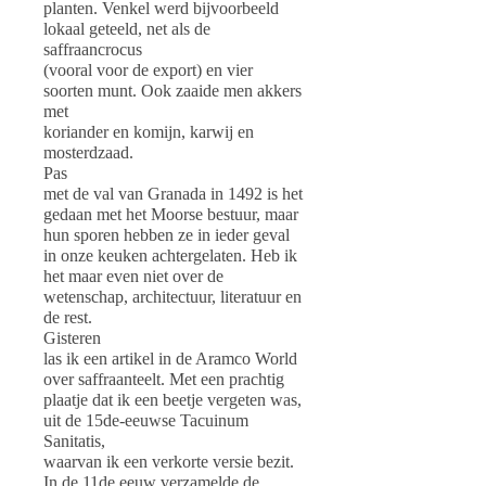
planten. Venkel werd bijvoorbeeld
lokaal geteeld, net als de
saffraancrocus
(vooral voor de export) en vier
soorten munt. Ook zaaide men akkers
met
koriander en komijn, karwij en
mosterdzaad.
Pas
met de val van Granada in 1492 is het
gedaan met het Moorse bestuur, maar
hun sporen hebben ze in ieder geval
in onze keuken achtergelaten. Heb ik
het maar even niet over de
wetenschap, architectuur, literatuur en
de rest.
Gisteren
las ik een artikel in de Aramco World
over saffraanteelt. Met een prachtig
plaatje dat ik een beetje vergeten was,
uit de 15de-eeuwse Tacuinum
Sanitatis,
waarvan ik een verkorte versie bezit.
In de 11de eeuw verzamelde de