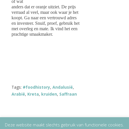
of wat
anders dat er oranje uitziet. De prijs
verraad al veel, maar ook waar je het
koopt. Ga naar een vertrouwd adres
en investeer. Snuif, proef, gebruik het
met overleg en mate. Ik vind het een
prachtige smaakmaker.
Tags:
#foodhistory
,
Andalusië
,
Arabië
,
Kreta
,
kruiden
,
Saffraan
Deze website maakt slechts gebruik van functionele cookies.