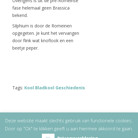
Overigens is uit de pre-Romeinse
fase helemaal geen Brassica
bekend.
Silphium is door de Romeinen
opgegeten. Je kunt het vervangen
door flink wat knoflook en een
beetje peper.
Tags:
Kool Bladkool Geschiedenis
Deze website maakt slechts gebruik van functionele cookies.
Door op "Ok" te klikken geeft u aan hiermee akkoord te gaan.
Copyright
© 2026
Lizet Kruyff
|
Disclaimer