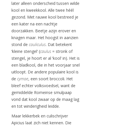
later alleen onderscheid tussen wilde
kool en kweekkool. Alle twee héél
gezond. Met rauwe kool bestreed je
een kater na een nachtje
doorzakken. Beetje azijn erover en
knagen maar. Het hoogst in aanzien
stond de
cauliculus
. Dat betekent
‘kleine stengel’ (
caulus
= stronk of
stengel, je hoort er al ‘kool’ in). Het is
een bladkool, die in het voorjaar snel
uitloopt. De andere populaire kool is
de
cymae
, een soort broccoli. Het
bleef echter volksvoedsel, want de
gemiddelde Romeinse smulpaap
vond dat kool zwaar op de maag lag
en tot winderigheid leidde.
Maar lekkerbek en culischrijver
Apicius laat zich niet kennen. Die