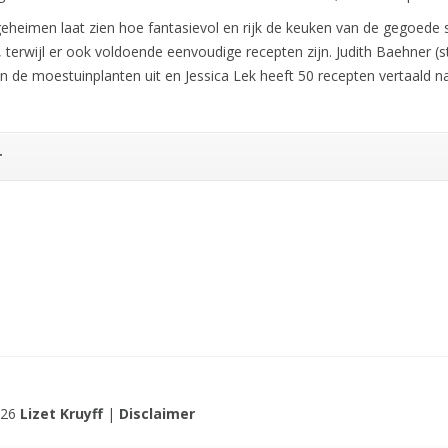
geheimen laat zien hoe fantasievol en rijk de keuken van de gegoede
terwijl er ook voldoende eenvoudige recepten zijn. Judith Baehner (st
n de moestuinplanten uit en Jessica Lek heeft 50 recepten vertaald n
r
026
Lizet Kruyff
|
Disclaimer