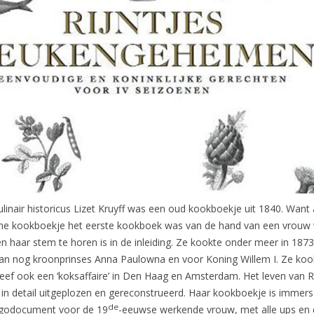
culinair historicus Lizet Kruyff was een oud kookboekje uit 1840. Want 
leine kookboekje het eerste kookboek was van de hand van een vrouw
 én haar stem te horen is in de inleiding. Ze kookte onder meer in 1873
dan nog kroonprinses Anna Paulowna en voor Koning Willem I. Ze koo
eef ook een ‘koksaffaire’ in Den Haag en Amsterdam. Het leven van Ri
t in detail uitgeplozen en gereconstrueerd. Haar kookboekje is immers
de
godocument voor de 19
-eeuwse werkende vrouw, met alle ups en