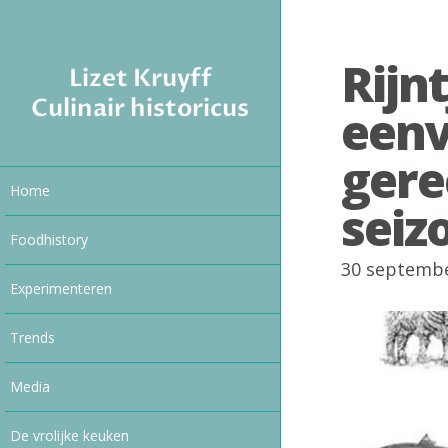
Rijn
Lizet Kruyff
Culinair historicus
eenv
gere
Home
seiz
Foodhistory
30 septemb
Experimenteren
Trends
Media
De vrolijke keuken