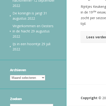
nachtmerrie?
12 september
2022
Rijntjes Keuken
de
in de 19
eeuw, 
De koningin is jarig!
31
zocht per seizoe
augustus 2022
tijd.
Vingerkommen en Oesters
in de Nacht
29 augustus
2022
Lees verde
IJs in een hoorntje
29 juli
2022
Archieven
Copyright
© 2
Zoeken