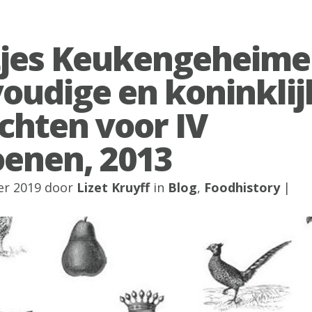
tjes Keukengeheime
oudige en koninklij
chten voor IV
oenen, 2013
er 2019 door
Lizet Kruyff
in
Blog
,
Foodhistory
|