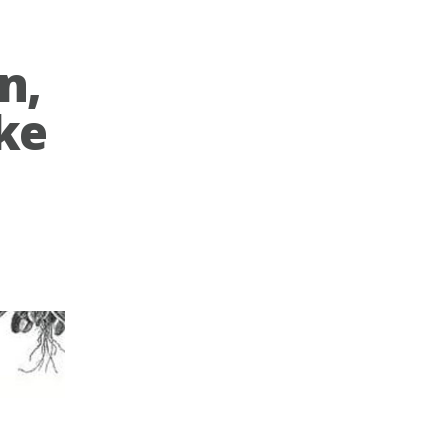
n,
ke