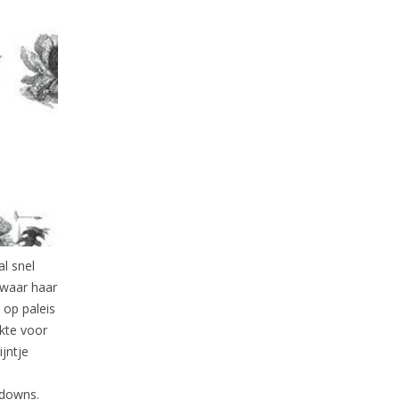
al snel
 waar haar
 op paleis
kte voor
jntje
 downs.