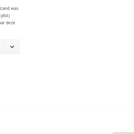
 stand was
ylist)
aar deze