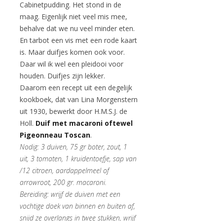
Cabinetpudding. Het stond in de
maag. Eigenlijk niet veel mis mee,
behalve dat we nu veel minder eten.
En tarbot een vis met een rode kaart
is. Maar duifjes komen ook voor.
Daar wil ik wel een pleidooi voor
houden. Duifjes zijn lekker.
Daarom een recept uit een degelijk
kookboek, dat van Lina Morgenstern
uit 1930, bewerkt door H.M.S.J. de
Holl.
Duif met macaroni oftewel
Pigeonneau Toscan
.
Nodig: 3 duiven, 75 gr boter, zout, 1
uit, 3 tomaten, 1 kruidentoefje, sap van
/12 citroen, aardappelmeel of
arrowroot, 200 gr. macaroni.
Bereiding: wrijf de duiven met een
vochtige doek van binnen en buiten af,
snijd ze overlangs in twee stukken, wrijf