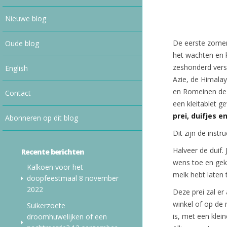
Nieuwe blog
De eerste zomerp
Oude blog
het wachten en 
zeshonderd versc
English
Azie, de Himalay
en Romeinen de 
Contact
een kleitablet g
prei, duifjes e
Abonneren op dit blog
Dit zijn de instru
Halveer de duif.
Recente berichten
wens toe en gekr
Kalkoen voor het
melk hebt laten 
doopfeestmaal
8 november
2022
Deze prei zal er
winkel of op de m
Suikerzoete
is, met een klein
droomhuwelijken of een