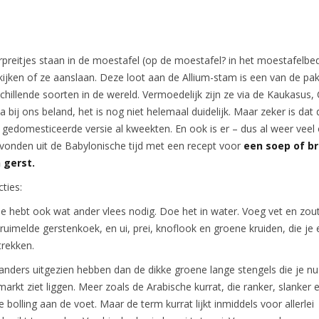
reitjes staan in de moestafel (op de moestafel? in het moestafelbed
kijken of ze aanslaan. Deze loot aan de Allium-stam is een van de p
hillende soorten in de wereld. Vermoedelijk zijn ze via de Kaukasus, 
a bij ons beland, het is nog niet helemaal duidelijk. Maar zeker is dat
gedomesticeerde versie al kweekten. En ook is er – dus al weer veel
evonden uit de Babylonische tijd met een recept voor
een soep of br
n gerst.
cties:
 Je hebt ook wat ander vlees nodig. Doe het in water. Voeg vet en zou
uimelde gerstenkoek, en ui, prei, knoflook en groene kruiden, die je e
trekken.
 anders uitgezien hebben dan de dikke groene lange stengels die je nu
arkt ziet liggen. Meer zoals de Arabische kurrat, die ranker, slanker e
e bolling aan de voet. Maar de term kurrat lijkt inmiddels voor allerlei