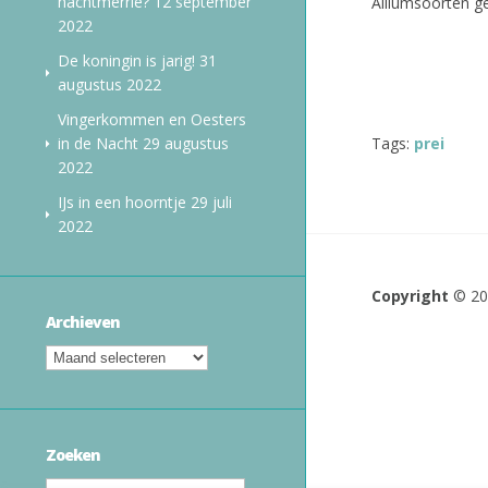
nachtmerrie?
12 september
Alliumsoorten ge
2022
De koningin is jarig!
31
augustus 2022
Vingerkommen en Oesters
in de Nacht
29 augustus
Tags:
prei
2022
IJs in een hoorntje
29 juli
2022
Copyright
© 2
Archieven
Zoeken