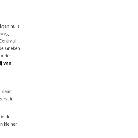
?)en nu is
akweg
Centraal
 de Grieken
 ouder –
ij van
t naar
erst in
 in de
n kleiner