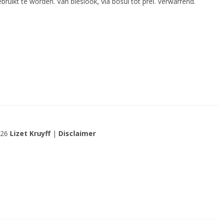
bruikt te worden. Van bieslook, via bosui tot prei. Verwarrend.
026
Lizet Kruyff
|
Disclaimer