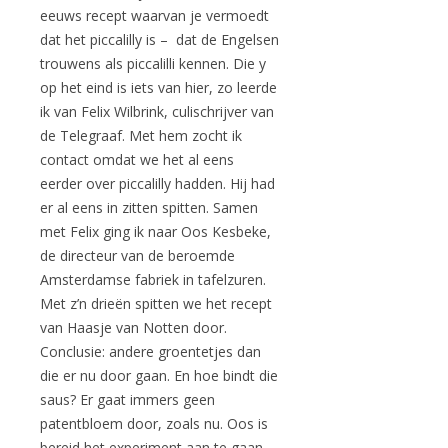
eeuws recept waarvan je vermoedt
dat het piccalilly is – dat de Engelsen
trouwens als piccalilli kennen. Die y
op het eind is iets van hier, zo leerde
ik van Felix Wilbrink, culischrijver van
de Telegraaf. Met hem zocht ik
contact omdat we het al eens
eerder over piccalilly hadden. Hij had
er al eens in zitten spitten. Samen
met Felix ging ik naar Oos Kesbeke,
de directeur van de beroemde
Amsterdamse fabriek in tafelzuren.
Met z’n drieën spitten we het recept
van Haasje van Notten door.
Conclusie: andere groentetjes dan
die er nu door gaan. En hoe bindt die
saus? Er gaat immers geen
patentbloem door, zoals nu. Oos is
bereid het experiment aan te gaan.