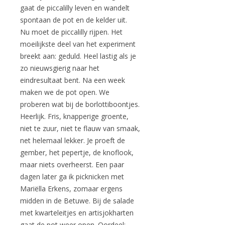
gaat de piccalilly leven en wandelt
spontaan de pot en de kelder uit.
Nu moet de piccalilly rijpen. Het
moeilijkste deel van het experiment
breekt aan: geduld. Heel lastig als je
zo nieuwsgierig naar het
eindresultaat bent. Na een week
maken we de pot open. We
proberen wat bij de borlottiboontjes.
Heerlijk. Fris, knapperige groente,
niet te zuur, niet te flauw van smaak,
net helemaal lekker. Je proeft de
gember, het pepertje, de knoflook,
maar niets overheerst. Een paar
dagen later ga ik picknicken met
Mariëlla Erkens, zomaar ergens
midden in de Betuwe. Bij de salade
met kwarteleitjes en artisjokharten
gaat de pot weer open. Oordeel: