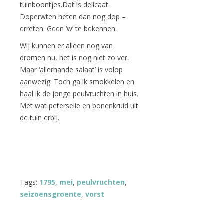
tuinboontjes.Dat is delicaat.
Doperwten heten dan nog dop –
erreten. Geen ‘w’ te bekennen.
Wij kunnen er alleen nog van
dromen nu, het is nog niet zo ver.
Maar ‘allerhande salaat’ is volop
aanwezig. Toch ga ik smokkelen en
haal ik de jonge peulvruchten in huis.
Met wat peterselie en bonenkruid uit
de tuin erbij.
Tags:
1795
,
mei
,
peulvruchten
,
seizoensgroente
,
vorst