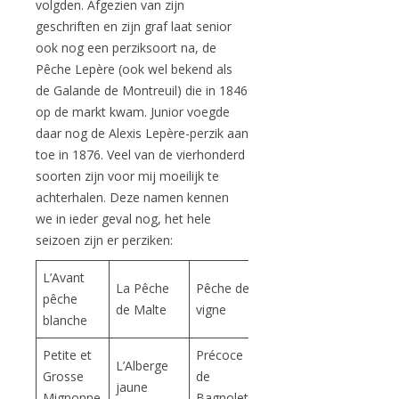
volgden. Afgezien van zijn
geschriften en zijn graf laat senior
ook nog een perziksoort na, de
Pêche Lepère (ook wel bekend als
de Galande de Montreuil) die in 1846
op de markt kwam. Junior voegde
daar nog de Alexis Lepère-perzik aan
toe in 1876. Veel van de vierhonderd
soorten zijn voor mij moeilijk te
achterhalen. Deze namen kennen
we in ieder geval nog, het hele
seizoen zijn er perziken:
L’Avant
La Pêche
Pêche de
pêche
de Malte
vigne
blanche
Petite et
Précoce
L’Alberge
Grosse
de
jaune
Mignonne
Bagnolet