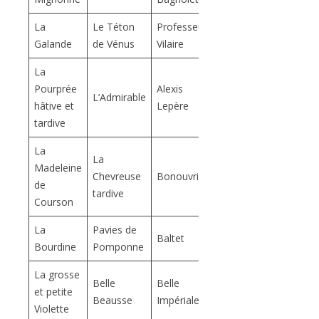
La
Le Téton
Professeur
Galande
de Vénus
Vilaire
La
Pourprée
Alexis
L’Admirable
hâtive et
Lepère
tardive
La
La
Madeleine
Chevreuse
Bonouvrier
de
tardive
Courson
La
Pavies de
Baltet
Bourdine
Pomponne
La grosse
Belle
Belle
et petite
Beausse
Impériale
Violette