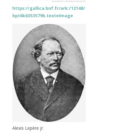
https://gallica.bnf.fr/ark:/12148/
bpt6k6353579b.texteImage
Alexis Lepère jr.