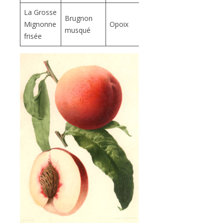
La Grosse
Brugnon
Mignonne
Opoix
musqué
frisée