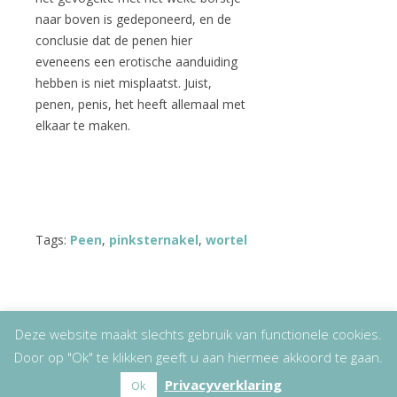
naar boven is gedeponeerd, en de
conclusie dat de penen hier
eveneens een erotische aanduiding
hebben is niet misplaatst. Juist,
penen, penis, het heeft allemaal met
elkaar te maken.
Tags:
Peen
,
pinksternakel
,
wortel
Deze website maakt slechts gebruik van functionele cookies.
Door op "Ok" te klikken geeft u aan hiermee akkoord te gaan.
Copyright
© 2026
Lizet Kruyff
|
Disclaimer
Privacyverklaring
Ok