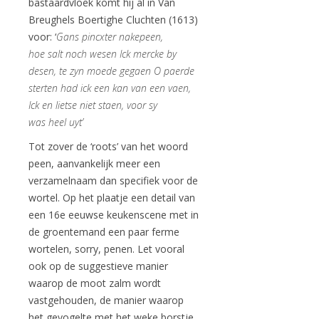
bastaardvloek komt hij al in Van
Breughels Boertighe Cluchten (1613)
voor: ‘
Gans pincxter nakepeen,
hoe salt noch wesen Ick mercke by
desen, te zyn moede gegaen O paerde
sterten had ick een kan van een vaen,
Ick en lietse niet staen, voor sy
was heel uyt’
Tot zover de ‘roots’ van het woord
peen, aanvankelijk meer een
verzamelnaam dan specifiek voor de
wortel. Op het plaatje een detail van
een 16e eeuwse keukenscene met in
de groentemand een paar ferme
wortelen, sorry, penen. Let vooral
ook op de suggestieve manier
waarop de moot zalm wordt
vastgehouden, de manier waarop
het gevogelte met het weke borstje