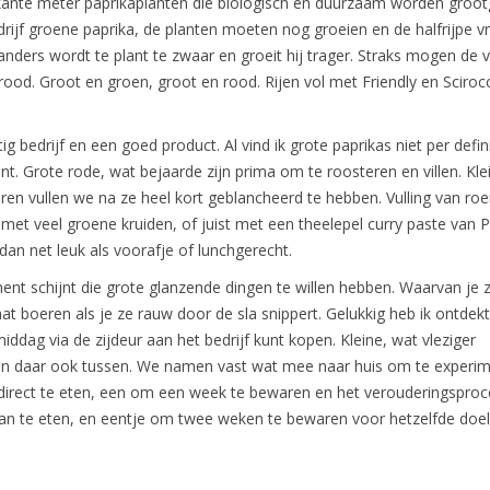
rkante meter paprikaplanten die biologisch en duurzaam worden groot
drijf groene paprika, de planten moeten nog groeien en de halfrijpe v
nders wordt te plant te zwaar en groeit hij trager. Straks mogen de 
e rood. Groot en groen, groot en rood. Rijen vol met Friendly en Sciroc
ig bedrijf en een goed product. Al vind ik grote paprikas niet per defini
ant. Grote rode, wat bejaarde zijn prima om te roosteren en villen. Kle
ren vullen we na ze heel kort geblancheerd te hebben. Vulling van roe
et veel groene kruiden, of juist met een theelepel curry paste van P
 dan net leuk als voorafje of lunchgerecht.
nt schijnt die grote glanzende dingen te willen hebben. Waarvan je 
aat boeren als je ze rauw door de sla snippert. Gelukkig heb ik ontdekt 
iddag via de zijdeur aan het bedrijf kunt kopen. Kleine, wat vleziger
en daar ook tussen. We namen vast wat mee naar huis om te experim
 direct te eten, een om een week te bewaren en het verouderingsproc
an te eten, en eentje om twee weken te bewaren voor hetzelfde doel.