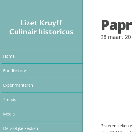
Papr
Lizet Kruyff
Culinair historicus
28 maart 20
Home
Foodhistory
Experimenteren
Trends
Media
Gisteren keken w
De vrolijke keuken