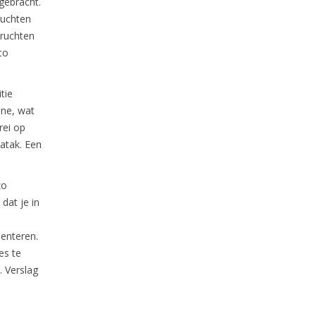
gebracht.
ruchten
vruchten
co
tie
ine, wat
rei op
atak. Een
zo
dat je in
enteren.
es te
 Verslag