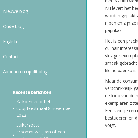
hier. 62.000 vie
Nu levert het be
Nieuwe blog
worden geplukt a
rijpen en zijn z
Oude blog
paprikas.
Het is een pracht
English
culinair interess
vleziger exempla
Contact
smaak gebracht m
kleine paprika is
Abonneren op dit blog
Maar de consume
verschrikkelijk g
Recente berichten
de loop van de m
Kalkoen voor het
exemplaren zitt
doopfeestmaal
8 november
Een kleintje om
2022
bestuderen en d
Suikerzoete
volgt.
droomhuwelijken of een