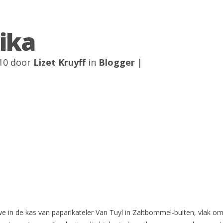
ika
10 door
Lizet Kruyff
in
Blogger
|
e in de kas van paparikateler Van Tuyl in Zaltbommel-buiten, vlak o