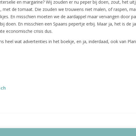
peterselie en margarine? Wij zouden er nu peper bij doen, zout, het uit
olie, met de tomaat. Die zouden we trouwens niet malen, of raspen, ma
lokjes. En misschien moeten we de aardappel maar vervangen door pa
 bij doen. En misschien een Spaans pepertje erbij. Maar ja, het is de ja
chte economische crisis dus.
ns heel wat advertenties in het boekje, en ja, inderdaad, ook van Pla
sch
026
Lizet Kruyff
|
Disclaimer