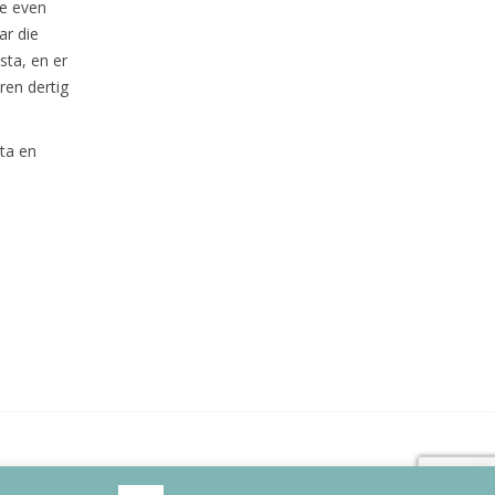
je even
ar die
sta, en er
ren dertig
nta en