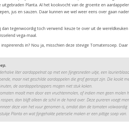
e uitgebraden Planta. Al het kookvocht van de groente en aardappele
oepen, jus en sauzen. Daar kunnen we wel weer eens over gaan nade
ij dan tegenwoordig toch verwend: keuze te over uit de wereldkeuken
wisselend vega-maal.
 inspirerends in? Nou ja, misschien deze stevige Tomatensoep. Daar 
ep.
erhalve liter aardappelnat op met een fijngesneden uitje, een laurierblaad
oende, maar niet geschilde aardappelen die grof geraspt zijn. Die kookt m
inuten, de aardappelsnippers mogen niet stuk koken.
 tomaten maalt men door een vruchtenmolen, of indien men geen molen h
raspen, dan blijft alleen de schil in de hand over. Deze pureren voegt men
anneer deze van het vuur genomen is, omdat dan de tomaten volwaardig
 stukje Planta en wat fijngehakte peterselie maken er een pittige soep van.