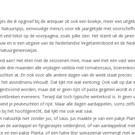
es die ik opgroef bij de antiquair zit ook een boekje, meer een uitge
Natuurspijs, eenvoudige menu’s voor elk jaargetijde met voorschrift
l veel tekst op de voorpagina, zoals jullie zien. Het stamt uit de jaren
euw en is een uitgave van de Nederlandse Vegetariërsbond en de Ned
 Natuurgeneeswijze.
lend aan? Het eten met de seizoenen mee, maar wel met een vast w
nde drie maanden alle vrijdagen veldsla met tomatensaus, boerenkoo
uchten at. En ook voor alle andere dagen van de week staat precies
het avondmenu inhoudt. Dat lijkt me wat eentonig. Ook valt op dat e
gestoomd worden, maar dat er geen rijst of pasta gegeten wordt in d
ontbreken eveneens. Terwijl dat toch typische winterkost is. In geen 
ind je peulvruchten of rijst. Maar alle dagen aardappelen, soms zelfs
 bij het hoofdgerecht, dat lijkt me ook wat saai.
 natuurlijk niet zonder jus, of saus. Jus maakte je van een pakje Pla
n de aardappel en fijngeraspte selderijknol, of van aardappelnat me
e en een pakje Planta, of een halve liter spinazienat vermengt met w