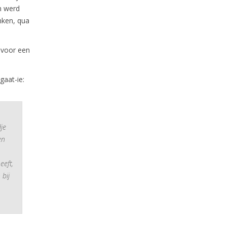
n werd
nken, qua
 voor een
gaat-ie:
je
en
eeft,
 bij