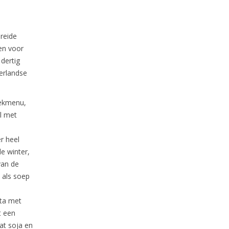
breide
en voor
 dertig
erlandse
eekmenu,
l met
r heel
e winter,
van de
 als soep
nta met
t een
at soja en