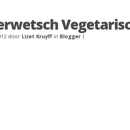
rwetsch Vegetaris
2012 door
Lizet Kruyff
in
Blogger
|