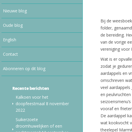
Nieuwe blog
Bij de weesboekj
Oude blog
folder, genaamd 
de bereiding. Hee
English
van de vorige e
vereniging voor
Contact
Wat is er opval
zodat je gedure
Abonneren op dit blog
aardappels en vr
omschreven wat 
veel aardappels 
Recente berichten
en peulvruchten 
Kalkoen voor het
seizoensmenu’s v
doopfeestmaal
8 november
vooraf en frieten
2022
De aardappel kan
Suikerzoete
wat kookvocht va
droomhuwelijken of een
theelepel Marmit