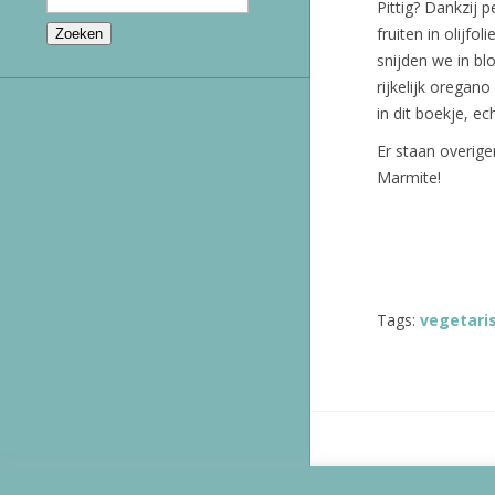
Pittig? Dankzij 
fruiten in olijf
snijden we in b
rijkelijk oregano
in dit boekje, e
Er staan overige
Marmite!
Tags:
vegetari
Copyright
© 2