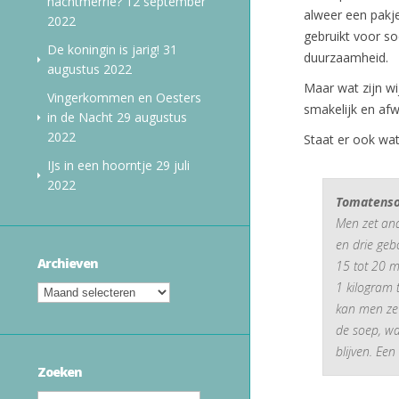
nachtmerrie?
12 september
alweer een pakj
2022
gebruikt voor s
De koningin is jarig!
31
duurzaamheid.
augustus 2022
Maar wat zijn w
Vingerkommen en Oesters
smakelijk en af
in de Nacht
29 augustus
2022
Staat er ook wat
IJs in een hoorntje
29 juli
2022
Tomatenso
Men zet and
en drie geb
Archieven
15 tot 20 m
1 kilogram
kan men ze 
de soep, w
blijven. Een
Zoeken