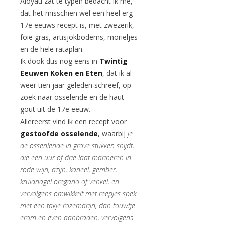
Aloyau zat te typen bedacht ik me,
dat het misschien wel een heel erg
17e eeuws recept is, met zwezerik,
foie gras, artisjokbodems, morieljes
en de hele rataplan.
Ik dook dus nog eens in
Twintig
Eeuwen Koken en Eten
, dat ik al
weer tien jaar geleden schreef, op
zoek naar osselende en de haut
gout uit de 17e eeuw.
Allereerst vind ik een recept voor
gestoofde osselende
, waarbij
je
de ossenlende in grove stukken snijdt,
die een uur of drie laat marineren in
rode wijn, azijn, kaneel, gember,
kruidnagel oregano of venkel, en
vervolgens omwikkelt met reepjes spek
met een takje rozemarijn, dan touwtje
erom en even aanbraden, vervolgens