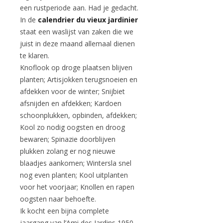
een rustperiode aan. Had je gedacht.
In de
calendrier du vieux jardinier
staat een waslijst van zaken die we
juist in deze maand allemaal dienen
te klaren.
Knoflook op droge plaatsen blijven
planten; Artisjokken terugsnoeien en
afdekken voor de winter; Snijbiet
afsnijden en afdekken; Kardoen
schoonplukken, opbinden, afdekken;
Kool zo nodig oogsten en droog
bewaren; Spinazie doorblijven
plukken zolang er nog nieuwe
blaadjes aankomen; Wintersla snel
nog even planten; Kool uitplanten
voor het voorjaar; Knollen en rapen
oogsten naar behoefte.
Ik kocht een bijna complete
jaargang van l’Ami des Jardins 1950-