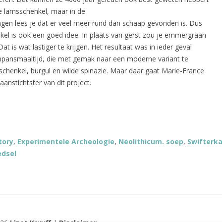
e lamsschenkel, maar in de
agen lees je dat er veel meer rund dan schaap gevonden is. Dus
kel is ook een goed idee. In plaats van gerst zou je emmergraan
t is wat lastiger te krijgen. Het resultaat was in ieder geval
enpansmaaltijd, die met gemak naar een moderne variant te
schenkel, burgul en wilde spinazie. Maar daar gaat Marie-France
aanstichtster van dit project.
tory
,
Experimentele Archeologie
,
Neolithicum. soep
,
Swifterk
edsel