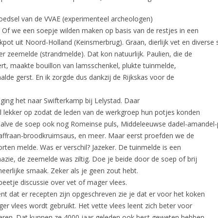
edsel van de VVAE (experimenteel archeologen)
. Of we een soepje wilden maken op basis van de restjes in een
kpot uit Noord-Holland (Keinsmerbrug). Graan, dierlijk vet en diverse
 zeemelde (strandmelde). Dat kon natuurlijk. Paulien, die de
rt, maakte bouillon van lamsschenkel, plukte tuinmelde,
lde gerst. En ik zorgde dus dankzij de Rijkskas voor de
ing het naar Swifterkamp bij Lelystad. Daar
al lekker op zodat de leden van de werkgroep hun potjes konden
alve de soep ook nog Romeinse puls, Middeleeuwse dadel-amandel-
ffraan-broodkruimsaus, en meer. Maar eerst proefden we de
orten melde. Was er verschil? Jazeker. De tuinmelde is een
azie, de zeemelde was ziltig. Doe je beide door de soep of brij
 heerlijke smaak. Zeker als je geen zout hebt.
eetje discussie over vet of mager vlees.
 dat er recepten zijn opgeschreven zie je dat er voor het koken
r vlees wordt gebruikt. Het vette vlees leent zich beter voor
eren. Dat kunnen ze 4000 jaar geleden ook best geweten hebben.