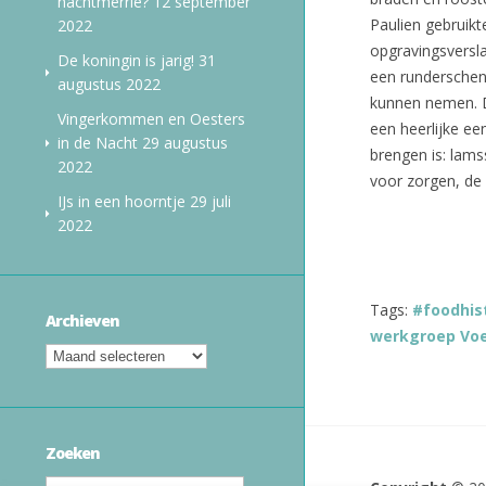
nachtmerrie?
12 september
Paulien gebruikt
2022
opgravingsversl
De koningin is jarig!
31
een runderschen
augustus 2022
kunnen nemen. Da
Vingerkommen en Oesters
een heerlijke e
in de Nacht
29 augustus
brengen is: lams
2022
voor zorgen, de 
IJs in een hoorntje
29 juli
2022
Tags:
#foodhis
Archieven
werkgroep Vo
Zoeken