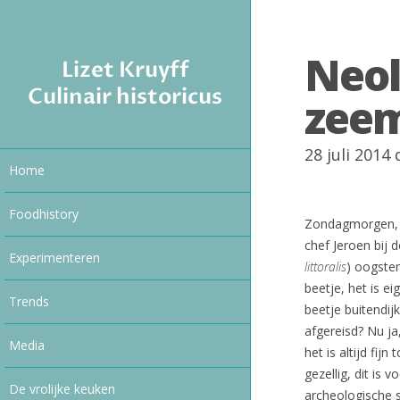
Neol
Lizet Kruyff
Culinair historicus
zee
28 juli 2014
Home
Foodhistory
Zondagmorgen, v
chef Jeroen bij 
Experimenteren
littoralis
) oogsten
beetje, het is e
Trends
beetje buitendi
afgereisd? Nu ja,
Media
het is altijd fij
gezellig, dit is
De vrolijke keuken
archeologische 