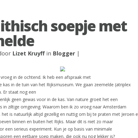
ithisch soepje met
melde
 door
Lizet Kruyff
in
Blogger
|
roeg in de ochtend. Ik heb een afspraak met
de kas in de tuin van het Rijksmuseum. We gaan zeemelde (atriplex
. Er staat nog een
igenlijk geen gewas voor in de kas. Van nature groeit het een
jks in ziltige omgeving. Waarom ben ik zo vroeg naar Amsterdam
 het is natuurlijk altijd gezellig en nuttig om bij te praten met Jeroen 
n toeven binnen en buiten het Rijks. Maar dit is niet zo maar
 voor een serieus experiment. Kun je op basis van minimale
sporen een eetbare soep maken, die ook nu nog lekker is?