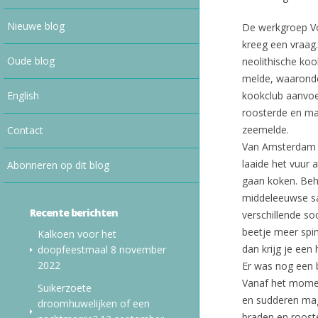
Nieuwe blog
De werkgroep Vo
kreeg een vraag
Oude blog
neolithische koo
melde, waaronder
English
kookclub aanvoe
roosterde en maa
zeemelde.
Contact
Van Amsterdam g
laaide het vuur 
Abonneren op dit blog
gaan koken. Beh
middeleeuwse sa
Recente berichten
verschillende so
beetje meer spin
Kalkoen voor het
dan krijg je een
doopfeestmaal
8 november
2022
Er was nog een b
Vanaf het moment
Suikerzoete
en sudderen mage
droomhuwelijken of een
braden en roost