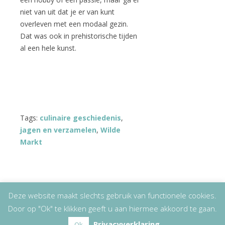
niet van uit dat je er van kunt
overleven met een modaal gezin.
Dat was ook in prehistorische tijden
al een hele kunst.
Tags:
culinaire geschiedenis
,
jagen en verzamelen
,
Wilde
Markt
Deze website maakt slechts gebruik van functionele cookies.
Door op "Ok" te klikken geeft u aan hiermee akkoord te gaan.
Copyright
© 2026
Lizet Kruyff
|
Disclaimer
Privacyverklaring
Ok